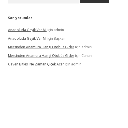
Son yorumlar
Anadoluda Geyik Var Mı
için
admin
Anadoluda Geyik Var Mı
için
Başkan
Mersinden Anamura Hangi Otobüs Gider
için
admin
Mersinden Anamura Hangi Otobüs Gider
için
Canan
Geven Bitkisi Ne Zaman Çiçek Açar
için
admin
üncel giriş