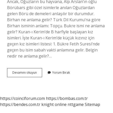
Ancak, Oğuzların bu hayvana, Alp Arslan’ın oğlu
Börübars gibi özel isimlerle anılan Oğuzlardan
gelen Börü de demeleri anlaşılır bir durumdur.
Birhan ne anlama gelir? Türk Dil Kurumu’na göre
Birhan isminin anlamı: Topçu. Bukre ismi ne anlama
gelir? Kuran-ı Kerim’de B harfiyle başlayan kız
isimleri. İşte Kuran-ı Kerim’de küçük kızınız için
geçen kız isimleri listesi: 1. Bükre Fetih Suresi’nde
geçen bu isim sabah vakti anlamına gelir. Belgin
nedir ne anlama gelir?…
Boruk
Devamını okuyun
Yorum Bırak
Ne
Anlama
Gelir
https://coinciforum.com
https://bombas.com.tr
https://bendes.com.tr
knight online
nttgame
Sitemap