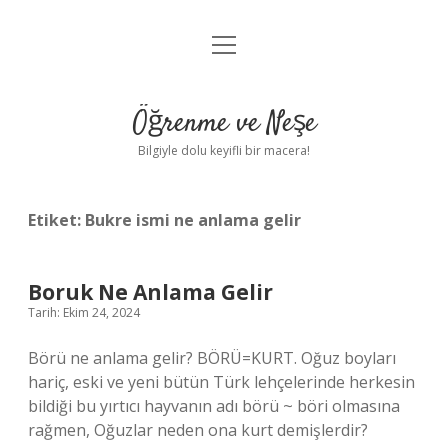
menüyü
Anasayfa
aç
Gizlilik Politikası
Öğrenme ve Neşe
Yasal Uyarı
Bilgiyle dolu keyifli bir macera!
Hakkımızda
Etiket:
Bukre ismi ne anlama gelir
Boruk Ne Anlama Gelir
Tarih: Ekim 24, 2024
Börü ne anlama gelir? BÖRÜ=KURT. Oğuz boyları
hariç, eski ve yeni bütün Türk lehçelerinde herkesin
bildiği bu yırtıcı hayvanın adı börü ~ böri olmasına
rağmen, Oğuzlar neden ona kurt demişlerdir?