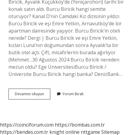
Biricik, Ayvalık Küçükköy’de (Yeniçarohori) tarihi bir
konak satın aldı. Burcu Biricik hangi semtte
oturuyor? Kanal D’nin Camdaki Kız dizisinin yıldızı
Burcu Biricik ve eşi Emre Yetkin, Arnavutköy’de bir
apartman dairesinde yaşıyor. Burcu Biricik’in oteli
nerede? Dergi | Burcu Biricik ve eşi Emre Yetkin,
kızları Luna’nın doğumundan sonra Ayvalık’ta bir
butik otel açtı. Çift, misafirlerini burada ağırlıyor
(Mehmet…30 Ağustos 2024 Burcu Biricik nereden
mezun oldu? Ege ÜniversitesiBurcu Biricik /
Üniversite Burcu Biricik hangi banka? DenizBank…
Burcu
Devamını okuyun
Yorum Bırak
Biricik
Nerede
Oturuyor
https://coinciforum.com
https://bombas.com.tr
https://bendes.com.tr
knight online
nttgame
Sitemap