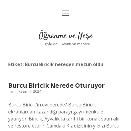
menüyü
Anasayfa
aç
Gizlilik Politikası
Öğrenme ve Neşe
Yasal Uyarı
Bilgiyle dolu keyifli bir macera!
Hakkımızda
Etiket:
Burcu Biricik nereden mezun oldu
Burcu Biricik Nerede Oturuyor
Tarih: Kasım 7, 2024
Burcu Biricik’in evi nerede? Burcu Biricik
ekranlardan kazandığı parayı gayrimenkule
yatırıyor. Biricik, Ayvalık’ta tarihi bir konak satın alır
ve restore ettirir. Camdaki Kız dizisinin yıldızı Burcu