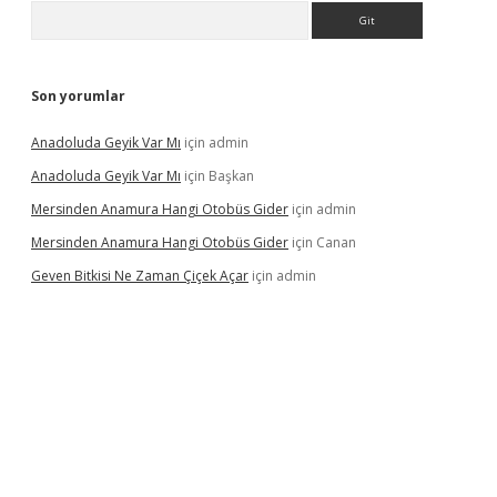
Arama
Son yorumlar
Anadoluda Geyik Var Mı
için
admin
Anadoluda Geyik Var Mı
için
Başkan
Mersinden Anamura Hangi Otobüs Gider
için
admin
Mersinden Anamura Hangi Otobüs Gider
için
Canan
Geven Bitkisi Ne Zaman Çiçek Açar
için
admin
ncel giriş