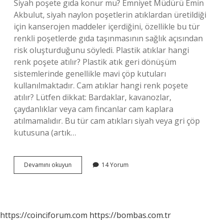
Siyah poşete gıda konur mu? Emniyet Müdürü Emin
Akbulut, siyah naylon poşetlerin atıklardan üretildiği
için kanserojen maddeler içerdiğini, özellikle bu tür
renkli poşetlerde gıda taşınmasının sağlık açısından
risk oluşturduğunu söyledi. Plastik atıklar hangi
renk poşete atılır? Plastik atık geri dönüşüm
sistemlerinde genellikle mavi çöp kutuları
kullanılmaktadır. Cam atıklar hangi renk poşete
atılır? Lütfen dikkat: Bardaklar, kavanozlar,
çaydanlıklar veya cam fincanlar cam kaplara
atılmamalıdır. Bu tür cam atıkları siyah veya gri çöp
kutusuna (artık…
Siyah
Devamını okuyun
14 Yorum
Poşetler
Içine
Hangisi
Atılmaz
https://coinciforum.com
https://bombas.com.tr