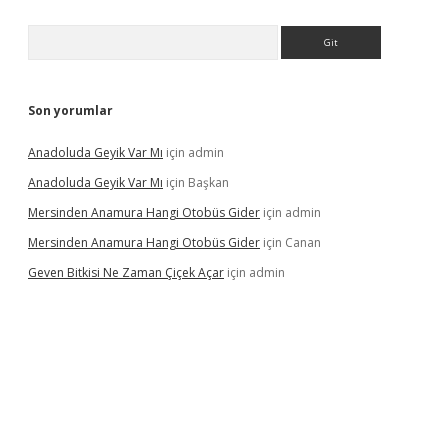
Arama
Son yorumlar
Anadoluda Geyik Var Mı
için
admin
Anadoluda Geyik Var Mı
için
Başkan
Mersinden Anamura Hangi Otobüs Gider
için
admin
Mersinden Anamura Hangi Otobüs Gider
için
Canan
Geven Bitkisi Ne Zaman Çiçek Açar
için
admin
ncel giriş