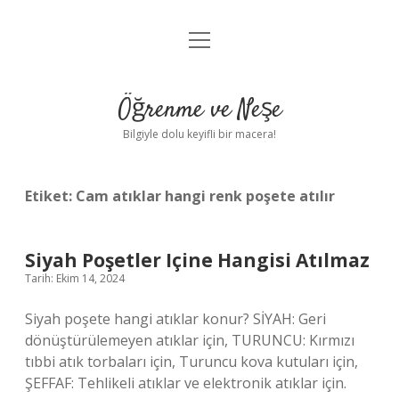
menüyü
Anasayfa
aç
Gizlilik Politikası
Öğrenme ve Neşe
Yasal Uyarı
Bilgiyle dolu keyifli bir macera!
Hakkımızda
Etiket:
Cam atıklar hangi renk poşete atılır
Siyah Poşetler Içine Hangisi Atılmaz
Tarih: Ekim 14, 2024
Siyah poşete hangi atıklar konur? SİYAH: Geri
dönüştürülemeyen atıklar için, TURUNCU: Kırmızı
tıbbi atık torbaları için, Turuncu kova kutuları için,
ŞEFFAF: Tehlikeli atıklar ve elektronik atıklar için.