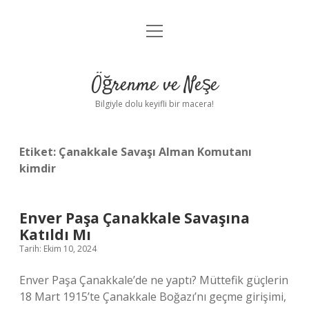
menüyü
Anasayfa
aç
Gizlilik Politikası
Öğrenme ve Neşe
Yasal Uyarı
Bilgiyle dolu keyifli bir macera!
Hakkımızda
Etiket:
Çanakkale Savaşı Alman Komutanı
kimdir
Enver Paşa Çanakkale Savaşına
Katıldı Mı
Tarih: Ekim 10, 2024
Enver Paşa Çanakkale’de ne yaptı? Müttefik güçlerin
18 Mart 1915’te Çanakkale Boğazı’nı geçme girişimi,