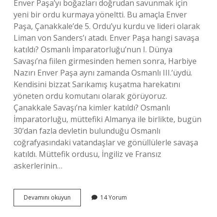
Enver Paşa’yı boğazları doğrudan savunmak için
yeni bir ordu kurmaya yöneltti. Bu amaçla Enver
Paşa, Çanakkale’de 5. Ordu’yu kurdu ve lideri olarak
Liman von Sanders’ı atadı. Enver Paşa hangi savaşa
katıldı? Osmanlı İmparatorluğu’nun I. Dünya
Savaşı’na fiilen girmesinden hemen sonra, Harbiye
Nazırı Enver Paşa aynı zamanda Osmanlı III.’üydü.
Kendisini bizzat Sarıkamış kuşatma harekatını
yöneten ordu komutanı olarak görüyoruz.
Çanakkale Savaşı’na kimler katıldı? Osmanlı
İmparatorluğu, müttefiki Almanya ile birlikte, bugün
30’dan fazla devletin bulunduğu Osmanlı
coğrafyasındaki vatandaşlar ve gönüllülerle savaşa
katıldı. Müttefik ordusu, İngiliz ve Fransız
askerlerinin…
Enver
Devamını okuyun
14 Yorum
Paşa
Çanakkale