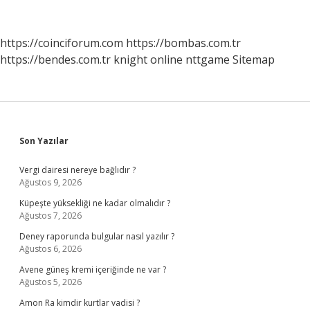
Savaşına
Katıldı
Mı
https://coinciforum.com
https://bombas.com.tr
https://bendes.com.tr
knight online
nttgame
Sitemap
Sidebar
Son Yazılar
Vergi dairesi nereye bağlıdır ?
Ağustos 9, 2026
Küpeşte yüksekliği ne kadar olmalıdır ?
Ağustos 7, 2026
Deney raporunda bulgular nasıl yazılır ?
Ağustos 6, 2026
Avene güneş kremi içeriğinde ne var ?
Ağustos 5, 2026
Amon Ra kimdir kurtlar vadisi ?