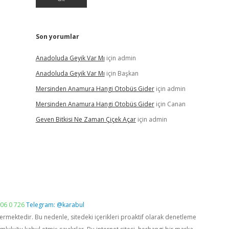
Son yorumlar
Anadoluda Geyik Var Mı
için
admin
Anadoluda Geyik Var Mı
için
Başkan
Mersinden Anamura Hangi Otobüs Gider
için
admin
Mersinden Anamura Hangi Otobüs Gider
için
Canan
Geven Bitkisi Ne Zaman Çiçek Açar
için
admin
06 0 726
Telegram: @karabul
vermektedir. Bu nedenle, sitedeki içerikleri proaktif olarak denetleme