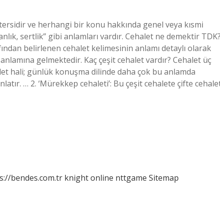
 tersidir ve herhangi bir konu hakkında genel veya kısmi
ganlık, sertlik” gibi anlamları vardır. Cehalet ne demektir TDK
fından belirlenen cehalet kelimesinin anlamı detaylı olarak
i anlamına gelmektedir. Kaç çeşit cehalet vardır? Cehalet üç
cehalet hali; günlük konuşma dilinde daha çok bu anlamda
latır. … 2. ‘Mürekkep cehaleti’: Bu çeşit cehalete çifte cehale
s://bendes.com.tr
knight online
nttgame
Sitemap