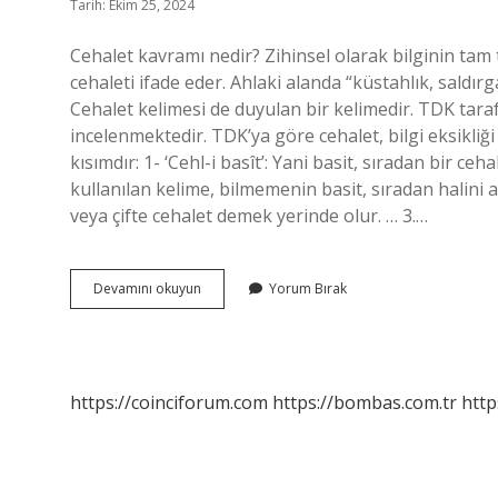
Tarih: Ekim 25, 2024
Cehalet kavramı nedir? Zihinsel olarak bilginin tam
cehaleti ifade eder. Ahlaki alanda “küstahlık, saldır
Cehalet kelimesi de duyulan bir kelimedir. TDK tara
incelenmektedir. TDK’ya göre cehalet, bilgi eksikliğ
kısımdır: 1- ‘Cehl-i basît’: Yani basit, sıradan bir 
kullanılan kelime, bilmemenin basit, sıradan halini an
veya çifte cehalet demek yerinde olur. … 3.…
Cehaletin
Devamını okuyun
Yorum Bırak
Tanımı
Nedir
https://coinciforum.com
https://bombas.com.tr
http