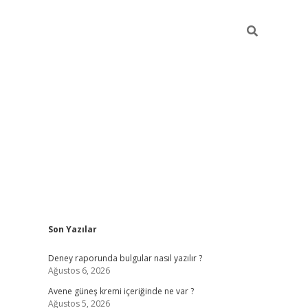
Sidebar
Son Yazılar
betexper güncel gir
Deney raporunda bulgular nasıl yazılır ?
Ağustos 6, 2026
Avene güneş kremi içeriğinde ne var ?
Ağustos 5, 2026