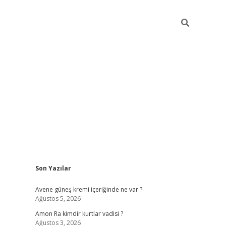
Sidebar
Son Yazılar
betexper güncel giri
Avene güneş kremi içeriğinde ne var ?
Ağustos 5, 2026
Amon Ra kimdir kurtlar vadisi ?
Ağustos 3, 2026