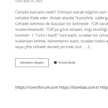
Tarih: Ekim 25, 2024
Cehalet kavramı nedir? Zihinsel olarak bilginin tam
cehaleti ifade eder. Ahlaki alanda “küstahlık, saldır
Cehalet kelimesi de duyulan bir kelimedir. TDK tara
incelenmektedir. TDK’ya göre cehalet, bilgi eksikliğ
kısımdır: 1- ‘Cehl-i basît’: Yani basit, sıradan bir 
kullanılan kelime, bilmemenin basit, sıradan halini an
veya çifte cehalet demek yerinde olur. … 3.…
Cehaletin
Devamını okuyun
Yorum Bırak
Tanımı
Nedir
https://coinciforum.com
https://bombas.com.tr
http