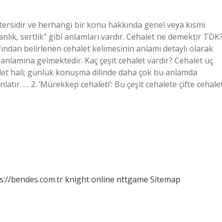
 tersidir ve herhangi bir konu hakkında genel veya kısmi
ganlık, sertlik” gibi anlamları vardır. Cehalet ne demektir TDK
fından belirlenen cehalet kelimesinin anlamı detaylı olarak
i anlamına gelmektedir. Kaç çeşit cehalet vardır? Cehalet üç
cehalet hali; günlük konuşma dilinde daha çok bu anlamda
latır. … 2. ‘Mürekkep cehaleti’: Bu çeşit cehalete çifte cehale
s://bendes.com.tr
knight online
nttgame
Sitemap