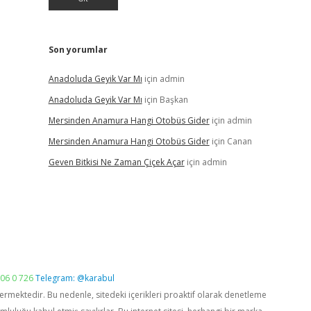
Son yorumlar
Anadoluda Geyik Var Mı
için
admin
Anadoluda Geyik Var Mı
için
Başkan
Mersinden Anamura Hangi Otobüs Gider
için
admin
Mersinden Anamura Hangi Otobüs Gider
için
Canan
Geven Bitkisi Ne Zaman Çiçek Açar
için
admin
06 0 726
Telegram: @karabul
vermektedir. Bu nedenle, sitedeki içerikleri proaktif olarak denetleme