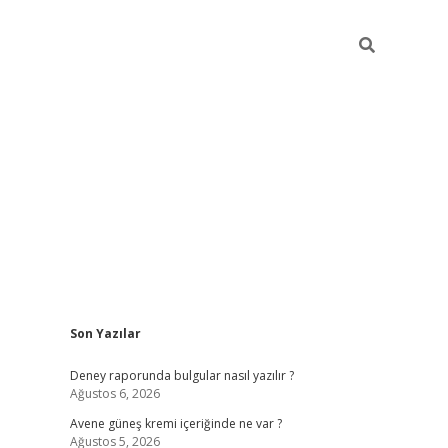
Sidebar
Son Yazılar
betexper güncel giri
Deney raporunda bulgular nasıl yazılır ?
Ağustos 6, 2026
Avene güneş kremi içeriğinde ne var ?
Ağustos 5, 2026