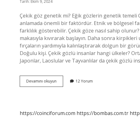
Tarih: Ekim 9, 2024
Çekik göz genetik mi? Eğik gözlerin genetik temeli G
anlamada önemli bir faktördür. Etnik ve bölgesel farkl
farklılık gösterebilir. Çekik göze nasıl sahip olunur? E
makasıyla kıvırarak başlayın. Daha sonra kirpikleri
fırçaların yardımıyla kalınlaştırarak dolgun bir gör
Doğulu kişi. Çekik gözlü insanlar hangi ülkeler? Or
Japonlar, Laoslular ve Tayvanlılar da çekik gözlü in
Çekik
Devamını okuyun
12 Yorum
Gözlü
Olmanın
Sebebi
Nedir
https://coinciforum.com
https://bombas.com.tr
http