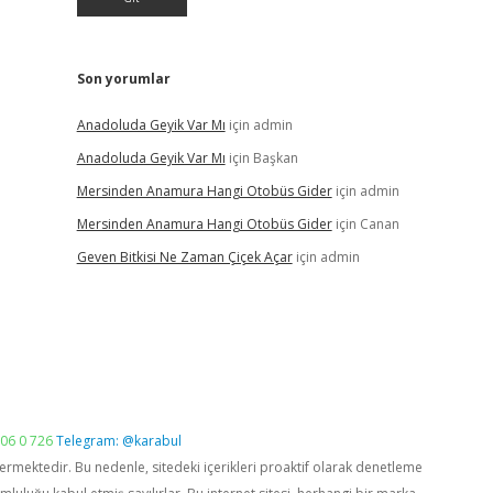
Son yorumlar
Anadoluda Geyik Var Mı
için
admin
Anadoluda Geyik Var Mı
için
Başkan
Mersinden Anamura Hangi Otobüs Gider
için
admin
Mersinden Anamura Hangi Otobüs Gider
için
Canan
Geven Bitkisi Ne Zaman Çiçek Açar
için
admin
06 0 726
Telegram: @karabul
vermektedir. Bu nedenle, sitedeki içerikleri proaktif olarak denetleme