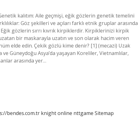
enetik kalıtım: Aile geçmişi, eğik gözlerin genetik temelini
ılıklar: Göz şekilleri ve açıları farklı etnik gruplar arasında
ğik gözlerin sırrı kıvrık kirpiklerdir. Kirpiklerinizi kirpik
 uzatan bir maskarayla uzatın ve son olarak hacim veren
ünüm elde edin. Çekik gözlü kime denir? [1] (mecazi) Uzak
ta ve Güneydoğu Asya’da yaşayan Koreliler, Vietnamlılar,
sanlar arasında yer…
s://bendes.com.tr
knight online
nttgame
Sitemap