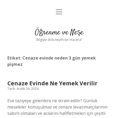
menüyü
Anasayfa
aç
Gizlilik Politikası
Öğrenme ve Neşe
Yasal Uyarı
Bilgiyle dolu keyifli bir macera!
Hakkımızda
Etiket:
Cenaze evinde neden 3 gün yemek
pişmez
Cenaze Evinde Ne Yemek Verilir
Tarih: Aralık 26, 2024
Eve taziyeye gelenlere ne ikram edilir? Günlük
meseleler konuşulmaz ve cenaze levazımatçılarının
sabırlı olmaları ve acılarını hafifletmeleri için çeşitli