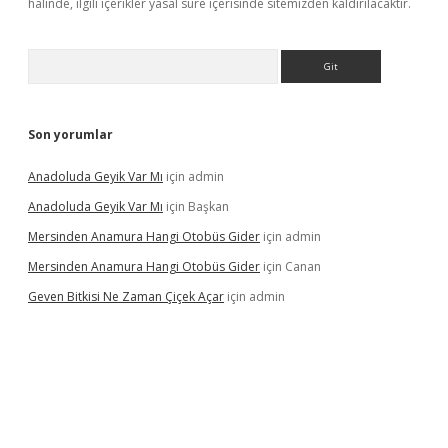
halinde, ilgili içerikler yasal süre içerisinde sitemizden kaldırılacaktır.
Arama
Son yorumlar
Anadoluda Geyik Var Mı
için
admin
Anadoluda Geyik Var Mı
için
Başkan
Mersinden Anamura Hangi Otobüs Gider
için
admin
Mersinden Anamura Hangi Otobüs Gider
için
Canan
Geven Bitkisi Ne Zaman Çiçek Açar
için
admin