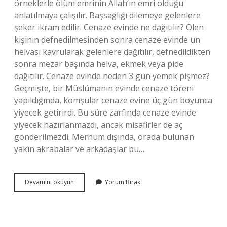
örneklerle ölüm emrinin Allah’ın emri olduğu
anlatılmaya çalışılır. Başsağlığı dilemeye gelenlere
şeker ikram edilir. Cenaze evinde ne dağıtılır? Ölen
kişinin defnedilmesinden sonra cenaze evinde un
helvası kavrularak gelenlere dağıtılır, defnedildikten
sonra mezar başında helva, ekmek veya pide
dağıtılır. Cenaze evinde neden 3 gün yemek pişmez?
Geçmişte, bir Müslümanın evinde cenaze töreni
yapıldığında, komşular cenaze evine üç gün boyunca
yiyecek getirirdi. Bu süre zarfında cenaze evinde
yiyecek hazırlanmazdı, ancak misafirler de aç
gönderilmezdi. Merhum dışında, orada bulunan
yakın akrabalar ve arkadaşlar bu…
Cenaze
Devamını okuyun
Yorum Bırak
Evinde
Ne
Yemek
Verilir