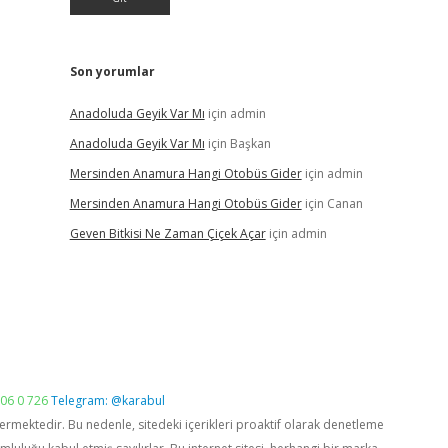
Son yorumlar
Anadoluda Geyik Var Mı
için
admin
Anadoluda Geyik Var Mı
için
Başkan
Mersinden Anamura Hangi Otobüs Gider
için
admin
Mersinden Anamura Hangi Otobüs Gider
için
Canan
Geven Bitkisi Ne Zaman Çiçek Açar
için
admin
06 0 726
Telegram: @karabul
vermektedir. Bu nedenle, sitedeki içerikleri proaktif olarak denetleme