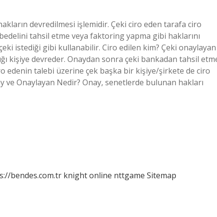
kların devredilmesi işlemidir. Çeki ciro eden tarafa ciro
 bedelini tahsil etme veya faktoring yapma gibi haklarını
ki istediği gibi kullanabilir. Ciro edilen kim? Çeki onaylayan
dığı kişiye devreder. Onaydan sonra çeki bankadan tahsil etm
ro edenin talebi üzerine çek başka bir kişiye/şirkete de ciro
 Onay ve Onaylayan Nedir? Onay, senetlerde bulunan hakları
s://bendes.com.tr
knight online
nttgame
Sitemap