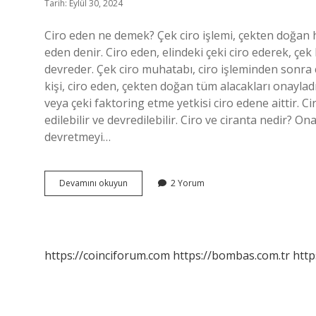
Tarih: Eylül 30, 2024
Ciro eden ne demek? Çek ciro işlemi, çekten doğan ha
eden denir. Ciro eden, elindeki çeki ciro ederek, çek
devreder. Çek ciro muhatabı, ciro işleminden sonra çe
kişi, ciro eden, çekten doğan tüm alacakları onayla
veya çeki faktoring etme yetkisi ciro edene aittir. Ci
edilebilir ve devredilebilir. Ciro ve ciranta nedir?
devretmeyi…
Ciro
Devamını okuyun
2 Yorum
Eden
Kişiye
Ne
Denir
https://coinciforum.com
https://bombas.com.tr
http