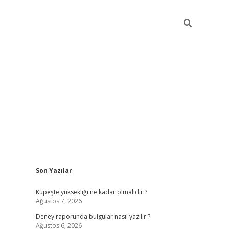
Sidebar
Son Yazılar
betexper güncel gir
Küpeşte yüksekliği ne kadar olmalıdır ?
Ağustos 7, 2026
Deney raporunda bulgular nasıl yazılır ?
Ağustos 6, 2026