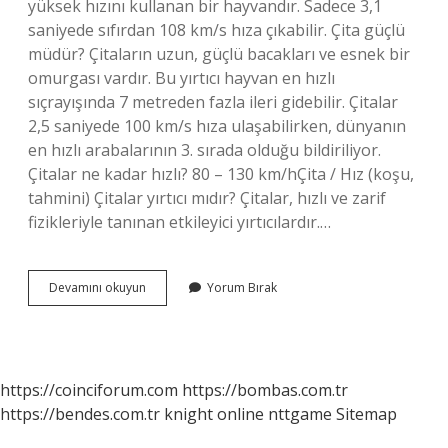
yüksek hızını kullanan bir hayvandır. Sadece 3,1
saniyede sıfırdan 108 km/s hıza çıkabilir. Çita güçlü
müdür? Çitaların uzun, güçlü bacakları ve esnek bir
omurgası vardır. Bu yırtıcı hayvan en hızlı
sıçrayışında 7 metreden fazla ileri gidebilir. Çitalar
2,5 saniyede 100 km/s hıza ulaşabilirken, dünyanın
en hızlı arabalarının 3. sırada olduğu bildiriliyor.
Çitalar ne kadar hızlı? 80 – 130 km/hÇita / Hız (koşu,
tahmini) Çitalar yırtıcı mıdır? Çitalar, hızlı ve zarif
fizikleriyle tanınan etkileyici yırtıcılardır.…
Çitaların
Devamını okuyun
Yorum Bırak
Özellikleri
Ne
https://coinciforum.com
https://bombas.com.tr
https://bendes.com.tr
knight online
nttgame
Sitemap