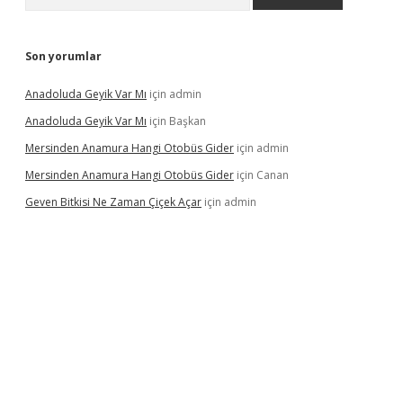
Son yorumlar
Anadoluda Geyik Var Mı
için
admin
Anadoluda Geyik Var Mı
için
Başkan
Mersinden Anamura Hangi Otobüs Gider
için
admin
Mersinden Anamura Hangi Otobüs Gider
için
Canan
Geven Bitkisi Ne Zaman Çiçek Açar
için
admin
ncel giriş