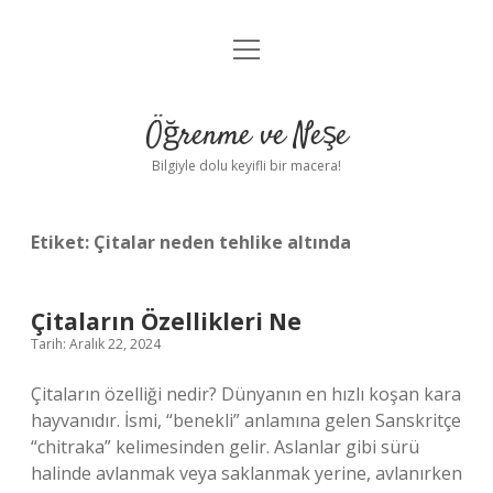
menüyü
Anasayfa
aç
Gizlilik Politikası
Öğrenme ve Neşe
Yasal Uyarı
Bilgiyle dolu keyifli bir macera!
Hakkımızda
Etiket:
Çitalar neden tehlike altında
Çitaların Özellikleri Ne
Tarih: Aralık 22, 2024
Çitaların özelliği nedir? Dünyanın en hızlı koşan kara
hayvanıdır. İsmi, “benekli” anlamına gelen Sanskritçe
“chitraka” kelimesinden gelir. Aslanlar gibi sürü
halinde avlanmak veya saklanmak yerine, avlanırken