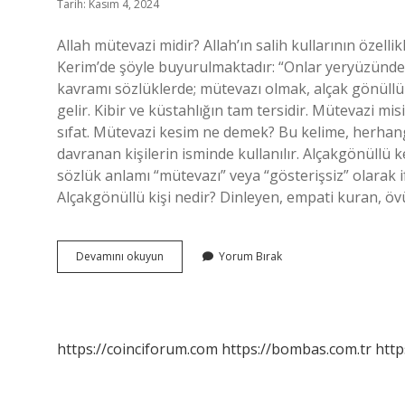
Tarih: Kasım 4, 2024
Allah mütevazi midir? Allah’ın salih kullarının özelli
Kerim’de şöyle buyurulmaktadır: “Onlar yeryüzünde
kavramı sözlüklerde; mütevazı olmak, alçak gönüllü
gelir. Kibir ve küstahlığın tam tersidir. Mütevazi 
sıfat. Mütevazi kesim ne demek? Bu kelime, herhang
davranan kişilerin isminde kullanılır. Alçakgönüllü
sözlük anlamı “mütevazı” veya “gösterişsiz” olarak if
Alçakgönüllü kişi nedir? Dinleyen, empati kuran, 
Mütevazi
Devamını okuyun
Yorum Bırak
Ne
Demek
Dîn
https://coinciforum.com
https://bombas.com.tr
http