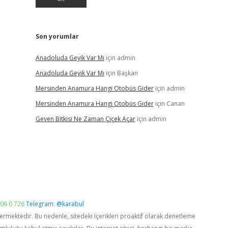
Son yorumlar
Anadoluda Geyik Var Mı
için
admin
Anadoluda Geyik Var Mı
için
Başkan
Mersinden Anamura Hangi Otobüs Gider
için
admin
Mersinden Anamura Hangi Otobüs Gider
için
Canan
Geven Bitkisi Ne Zaman Çiçek Açar
için
admin
06 0 726
Telegram: @karabul
vermektedir. Bu nedenle, sitedeki içerikleri proaktif olarak denetleme