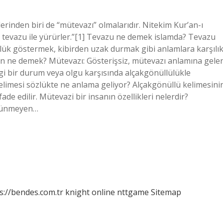
klerinden biri de “mütevazı” olmalarıdır. Nitekim Kur’an-ı
 tevazu ile yürürler.”[1] Tevazu ne demek islamda? Tevazu
lük göstermek, kibirden uzak durmak gibi anlamlara karşılı
misin ne demek? Mütevazı: Gösterişsiz, mütevazı anlamına gele
i bir durum veya olgu karşısında alçakgönüllülükle
 kelimesi sözlükte ne anlama geliyor? Alçakgönüllü kelimesini
ade edilir. Mütevazi bir insanın özellikleri nelerdir?
övünmeyen…
s://bendes.com.tr
knight online
nttgame
Sitemap