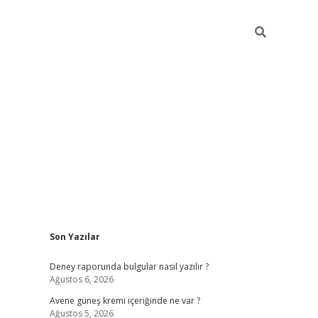
Sidebar
Son Yazılar
betexper güncel gir
Deney raporunda bulgular nasıl yazılır ?
Ağustos 6, 2026
Avene güneş kremi içeriğinde ne var ?
Ağustos 5, 2026