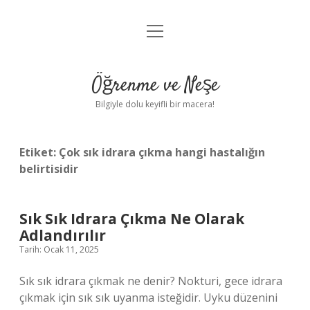
menüyü
Anasayfa
aç
Gizlilik Politikası
Öğrenme ve Neşe
Yasal Uyarı
Bilgiyle dolu keyifli bir macera!
Hakkımızda
Etiket:
Çok sık idrara çıkma hangi hastalığın
belirtisidir
Sık Sık Idrara Çıkma Ne Olarak
Adlandırılır
Tarih: Ocak 11, 2025
Sık sık idrara çıkmak ne denir? Nokturi, gece idrara
çıkmak için sık sık uyanma isteğidir. Uyku düzenini