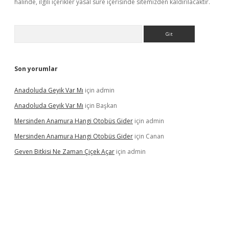
halinde, ilgili içerikler yasal süre içerisinde sitemizden kaldırılacaktır.
Arama
Son yorumlar
Anadoluda Geyik Var Mı
için
admin
Anadoluda Geyik Var Mı
için
Başkan
Mersinden Anamura Hangi Otobüs Gider
için
admin
Mersinden Anamura Hangi Otobüs Gider
için
Canan
Geven Bitkisi Ne Zaman Çiçek Açar
için
admin