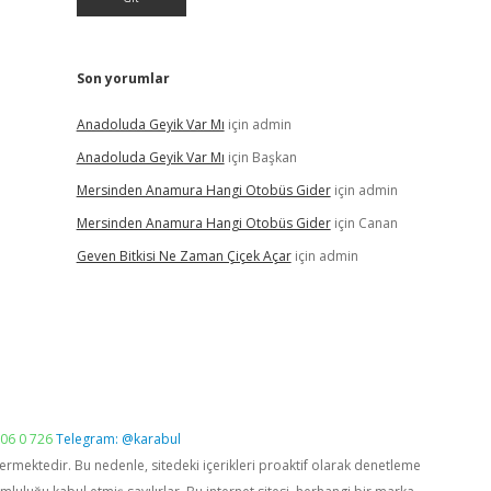
Son yorumlar
Anadoluda Geyik Var Mı
için
admin
Anadoluda Geyik Var Mı
için
Başkan
Mersinden Anamura Hangi Otobüs Gider
için
admin
Mersinden Anamura Hangi Otobüs Gider
için
Canan
Geven Bitkisi Ne Zaman Çiçek Açar
için
admin
06 0 726
Telegram: @karabul
vermektedir. Bu nedenle, sitedeki içerikleri proaktif olarak denetleme