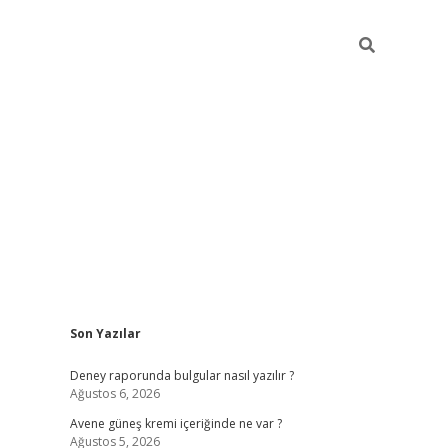
Sidebar
Son Yazılar
betexper güncel giri
Deney raporunda bulgular nasıl yazılır ?
Ağustos 6, 2026
Avene güneş kremi içeriğinde ne var ?
Ağustos 5, 2026