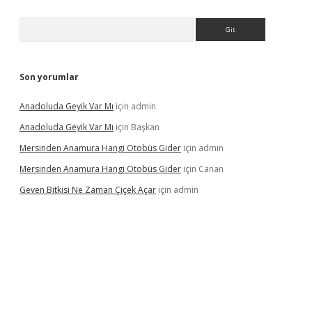
Arama
Son yorumlar
Anadoluda Geyik Var Mı
için
admin
Anadoluda Geyik Var Mı
için
Başkan
Mersinden Anamura Hangi Otobüs Gider
için
admin
Mersinden Anamura Hangi Otobüs Gider
için
Canan
Geven Bitkisi Ne Zaman Çiçek Açar
için
admin
ncel giriş