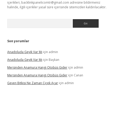
içerikleri,
backlinkpanelicomtr@gmail.com
adresine bildirmeniz
halinde, ilgili içerikler yasal süre içerisinde sitemizden kaldırılacaktır.
Arama
Son yorumlar
Anadoluda Geyik Var Mı
için
admin
Anadoluda Geyik Var Mı
için
Başkan
Mersinden Anamura Hangi Otobüs Gider
için
admin
Mersinden Anamura Hangi Otobüs Gider
için
Canan
Geven Bitkisi Ne Zaman Çiçek Açar
için
admin