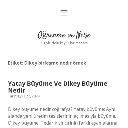
menüyü
Anasayfa
aç
Gizlilik Politikası
Öğrenme ve Neşe
Yasal Uyarı
Bilgiyle dolu keyifli bir macera!
Hakkımızda
Etiket:
Dikey birleşme nedir örnek
Yatay Büyüme Ve Dikey Büyüme
Nedir
Tarih: Eylül 27, 2024
Dikey büyüme nedir coğrafya? Yatay büyüme: Aynı
alanda yeni üretim tesislerinin açılmasıyla büyüme.
Dikey büyüme: Tedarik zincirinin farklı aşamalarına