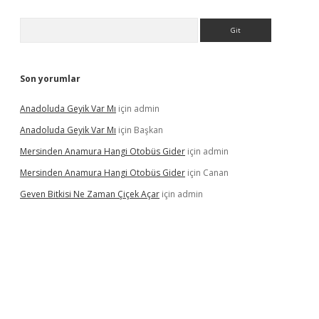
Arama
Son yorumlar
Anadoluda Geyik Var Mı
için
admin
Anadoluda Geyik Var Mı
için
Başkan
Mersinden Anamura Hangi Otobüs Gider
için
admin
Mersinden Anamura Hangi Otobüs Gider
için
Canan
Geven Bitkisi Ne Zaman Çiçek Açar
için
admin
güncel giriş