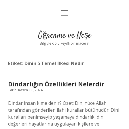
menüyü
Anasayfa
aç
Gizlilik Politikası
Öğrenme ve Neşe
Yasal Uyarı
Bilgiyle dolu keyifli bir macera!
Hakkımızda
Etiket:
Dinin 5 Temel İlkesi Nedir
Dindarlığın Özellikleri Nelerdir
Tarih: Kasım 11, 2024
Dindar insan kime denir? Özet: Din, Yüce Allah
tarafından gönderilen ilahi kurallar bütünüdür. Dini
kuralları benimseyip yaşamaya dindarlık, dini
değerleri hayatlarına uygulayan kişilere ve