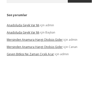
Son yorumlar
Anadoluda Geyik Var Mı
için
admin
Anadoluda Geyik Var Mı
için
Başkan
Mersinden Anamura Hangi Otobüs Gider
için
admin
Mersinden Anamura Hangi Otobüs Gider
için
Canan
Geven Bitkisi Ne Zaman Çiçek Açar
için
admin
üncel giriş