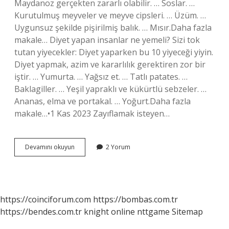
Maydanoz gerçekten zararlı olabilir. … Soslar. …
Kurutulmuş meyveler ve meyve cipsleri. … Üzüm. …
Uygunsuz şekilde pişirilmiş balık. … Mısır.Daha fazla
makale… Diyet yapan insanlar ne yemeli? Sizi tok
tutan yiyecekler: Diyet yaparken bu 10 yiyeceği yiyin.
Diyet yapmak, azim ve kararlılık gerektiren zor bir
iştir. … Yumurta. … Yağsız et. … Tatlı patates. …
Baklagiller. … Yeşil yapraklı ve kükürtlü sebzeler. …
Ananas, elma ve portakal. … Yoğurt.Daha fazla
makale…•1 Kas 2023 Zayıflamak isteyen…
Diyet
Devamını okuyun
2 Yorum
Yaparken
Ne
Yememeli
https://coinciforum.com
https://bombas.com.tr
https://bendes.com.tr
knight online
nttgame
Sitemap