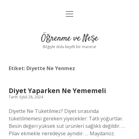
menüyü
Anasayfa
aç
Gizlilik Politikası
Öğrenme ve Neşe
Yasal Uyarı
Bilgiyle dolu keyifli bir macera!
Hakkımızda
Etiket:
Diyette Ne Yenmez
Diyet Yaparken Ne Yememeli
Tarih: Eylül 28, 2024
Diyette Ne Tüketilmez? Diyet sırasında
tüketilmemesi gereken yiyecekler: Tatlı yoğurtlar.
Besin değeri yüksek süt ürünleri sağlıklı değildir. …
Pilav ekmekle neredeyse aynıdır. … Maydanoz.