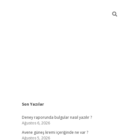
Sidebar
Son Yazılar
betexper güncel gir
Deney raporunda bulgular nasıl yazılır ?
Ağustos 6, 2026
Avene güneş kremi içeriğinde ne var ?
Ağustos 5, 2026