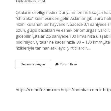
Tarih: Aralık 22, 2024
Çitaların özelliği nedir? Dünyanın en hızlı koşan ka
“chitraka” kelimesinden gelir. Aslanlar gibi sürü h
hızını kullanan bir hayvandır. Sadece 3,1 saniyede sı
uzun, güçlü bacakları ve esnek bir omurgası vardır. B
gidebilir. Çitalar 2,5 saniyede 100 km/s hıza ulaşabi
bildiriliyor. Çitalar ne kadar hızlı? 80 – 130 km/hÇita /
fizikleriyle tanınan etkileyici yırtıcılardır.…
Çitaların
Devamını okuyun
Yorum Bırak
Özellikleri
Ne
https://coinciforum.com
https://bombas.com.tr
http