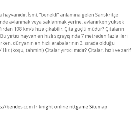
ra hayvanıdır. İsmi, “benekli” anlamına gelen Sanskritçe
alinde avlanmak veya saklanmak yerine, avlanırken yüksek
fırdan 108 km/s hıza çıkabilir. Çita güçlü müdür? Çitaların
u yırtıcı hayvan en hızlı sıçrayışında 7 metreden fazla ileri
lirken, dünyanın en hızlı arabalarının 3. sırada olduğu
 Hız (koşu, tahmini) Çitalar yırtıcı mıdır? Çitalar, hızlı ve zarif
s://bendes.com.tr
knight online
nttgame
Sitemap