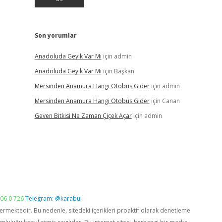
Son yorumlar
Anadoluda Geyik Var Mı
için
admin
Anadoluda Geyik Var Mı
için
Başkan
Mersinden Anamura Hangi Otobüs Gider
için
admin
Mersinden Anamura Hangi Otobüs Gider
için
Canan
Geven Bitkisi Ne Zaman Çiçek Açar
için
admin
06 0 726
Telegram: @karabul
vermektedir. Bu nedenle, sitedeki içerikleri proaktif olarak denetleme