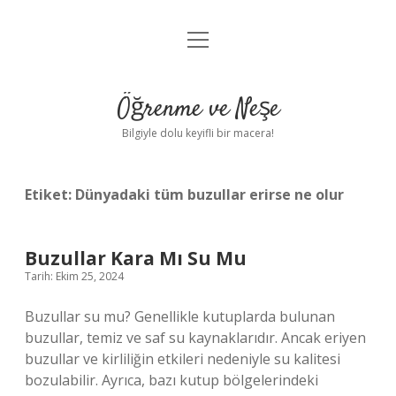
menüyü
Anasayfa
aç
Gizlilik Politikası
Öğrenme ve Neşe
Yasal Uyarı
Bilgiyle dolu keyifli bir macera!
Hakkımızda
Etiket:
Dünyadaki tüm buzullar erirse ne olur
Buzullar Kara Mı Su Mu
Tarih: Ekim 25, 2024
Buzullar su mu? Genellikle kutuplarda bulunan
buzullar, temiz ve saf su kaynaklarıdır. Ancak eriyen
buzullar ve kirliliğin etkileri nedeniyle su kalitesi
bozulabilir. Ayrıca, bazı kutup bölgelerindeki