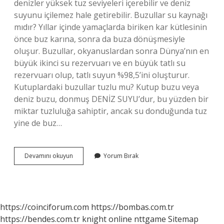
denizler yüksek tuz seviyeleri içerebilir ve deniz
suyunu içilemez hale getirebilir. Buzullar su kaynağı
mıdır? Yıllar içinde yamaçlarda biriken kar kütlesinin
önce buz karına, sonra da buza dönüşmesiyle
oluşur. Buzullar, okyanuslardan sonra Dünya’nın en
büyük ikinci su rezervuarı ve en büyük tatlı su
rezervuarı olup, tatlı suyun %98,5’ini oluşturur.
Kutuplardaki buzullar tuzlu mu? Kutup buzu veya
deniz buzu, donmuş DENİZ SUYU’dur, bu yüzden bir
miktar tuzluluğa sahiptir, ancak su donduğunda tuz
yine de buz…
Buzullar
Devamını okuyun
Yorum Bırak
Kara
Mı
Su
Mu
https://coinciforum.com
https://bombas.com.tr
https://bendes.com.tr
knight online
nttgame
Sitemap