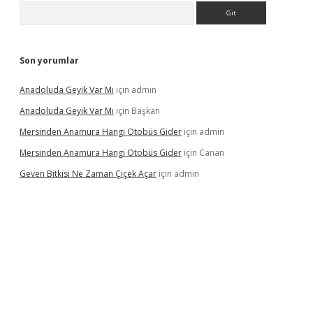
Arama
Son yorumlar
Anadoluda Geyik Var Mı
için
admin
Anadoluda Geyik Var Mı
için
Başkan
Mersinden Anamura Hangi Otobüs Gider
için
admin
Mersinden Anamura Hangi Otobüs Gider
için
Canan
Geven Bitkisi Ne Zaman Çiçek Açar
için
admin
ncel giriş