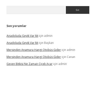
Arama
Son yorumlar
Anadoluda Geyik Var Mı
için
admin
Anadoluda Geyik Var Mı
için
Başkan
Mersinden Anamura Hangi Otobüs Gider
için
admin
Mersinden Anamura Hangi Otobüs Gider
için
Canan
Geven Bitkisi Ne Zaman Çiçek Açar
için
admin
ncel giriş