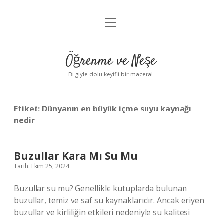
menüyü
Anasayfa
aç
Gizlilik Politikası
Öğrenme ve Neşe
Yasal Uyarı
Bilgiyle dolu keyifli bir macera!
Hakkımızda
Etiket:
Dünyanın en büyük içme suyu kaynağı
nedir
Buzullar Kara Mı Su Mu
Tarih: Ekim 25, 2024
Buzullar su mu? Genellikle kutuplarda bulunan
buzullar, temiz ve saf su kaynaklarıdır. Ancak eriyen
buzullar ve kirliliğin etkileri nedeniyle su kalitesi