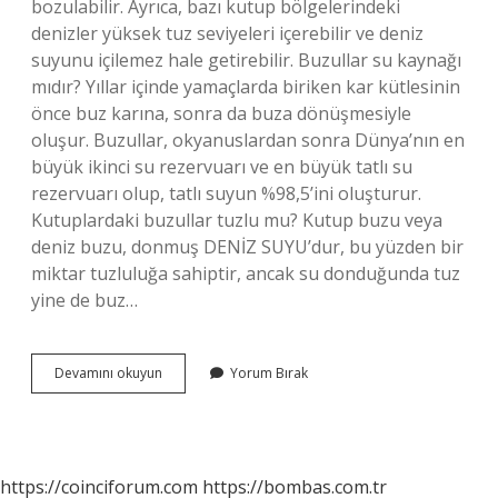
bozulabilir. Ayrıca, bazı kutup bölgelerindeki
denizler yüksek tuz seviyeleri içerebilir ve deniz
suyunu içilemez hale getirebilir. Buzullar su kaynağı
mıdır? Yıllar içinde yamaçlarda biriken kar kütlesinin
önce buz karına, sonra da buza dönüşmesiyle
oluşur. Buzullar, okyanuslardan sonra Dünya’nın en
büyük ikinci su rezervuarı ve en büyük tatlı su
rezervuarı olup, tatlı suyun %98,5’ini oluşturur.
Kutuplardaki buzullar tuzlu mu? Kutup buzu veya
deniz buzu, donmuş DENİZ SUYU’dur, bu yüzden bir
miktar tuzluluğa sahiptir, ancak su donduğunda tuz
yine de buz…
Buzullar
Devamını okuyun
Yorum Bırak
Kara
Mı
Su
Mu
https://coinciforum.com
https://bombas.com.tr