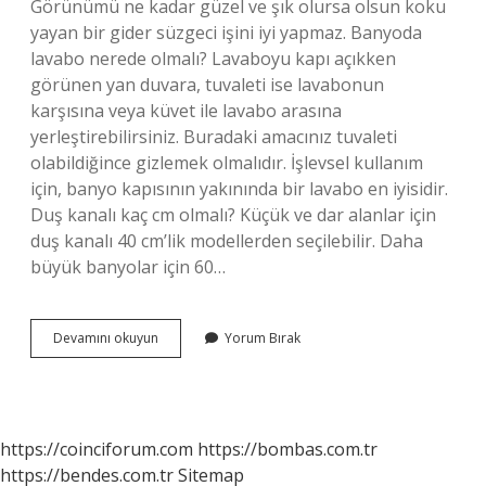
Görünümü ne kadar güzel ve şık olursa olsun koku
yayan bir gider süzgeci işini iyi yapmaz. Banyoda
lavabo nerede olmalı? Lavaboyu kapı açıkken
görünen yan duvara, tuvaleti ise lavabonun
karşısına veya küvet ile lavabo arasına
yerleştirebilirsiniz. Buradaki amacınız tuvaleti
olabildiğince gizlemek olmalıdır. İşlevsel kullanım
için, banyo kapısının yakınında bir lavabo en iyisidir.
Duş kanalı kaç cm olmalı? Küçük ve dar alanlar için
duş kanalı 40 cm’lik modellerden seçilebilir. Daha
büyük banyolar için 60…
Banyo
Devamını okuyun
Yorum Bırak
Gideri
Nerede
Olmalı
https://coinciforum.com
https://bombas.com.tr
https://bendes.com.tr
Sitemap