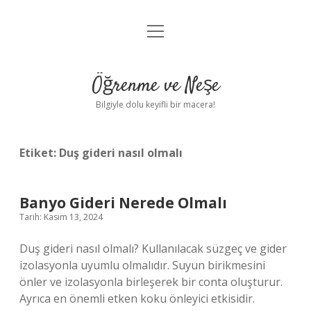
menüyü
Anasayfa
aç
Gizlilik Politikası
Öğrenme ve Neşe
Yasal Uyarı
Bilgiyle dolu keyifli bir macera!
Hakkımızda
Etiket:
Duş gideri nasıl olmalı
Banyo Gideri Nerede Olmalı
Tarih: Kasım 13, 2024
Duş gideri nasıl olmalı? Kullanılacak süzgeç ve gider
izolasyonla uyumlu olmalıdır. Suyun birikmesini
önler ve izolasyonla birleşerek bir conta oluşturur.
Ayrıca en önemli etken koku önleyici etkisidir.