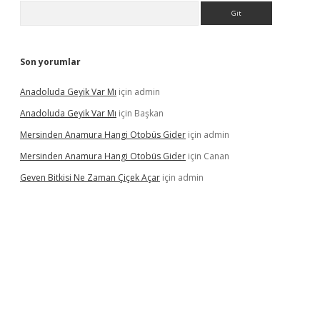
Arama
Son yorumlar
Anadoluda Geyik Var Mı
için
admin
Anadoluda Geyik Var Mı
için
Başkan
Mersinden Anamura Hangi Otobüs Gider
için
admin
Mersinden Anamura Hangi Otobüs Gider
için
Canan
Geven Bitkisi Ne Zaman Çiçek Açar
için
admin
üncel giriş