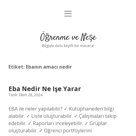
menüyü
Anasayfa
aç
Gizlilik Politikası
Öğrenme ve Neşe
Yasal Uyarı
Bilgiyle dolu keyifli bir macera!
Hakkımızda
Etiket:
Ebanın amacı nedir
Eba Nedir Ne Işe Yarar
Tarih: Ekim 28, 2024
EBA ile neler yapılabilir? ✓ Kütüphaneden bilgi
alabilir. ✓ Liste oluşturabilir. ✓ Çalışmaları takip
edebilir. ✓ Raporları inceleyebilir. ✓ Gruplar
oluşturabilir. ✓ Öğrenci portföylerini