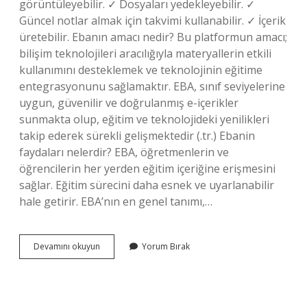
görüntüleyebilir. ✓ Dosyaları yedekleyebilir. ✓
Güncel notlar almak için takvimi kullanabilir. ✓ İçerik
üretebilir. Ebanın amacı nedir? Bu platformun amacı;
bilişim teknolojileri aracılığıyla materyallerin etkili
kullanımını desteklemek ve teknolojinin eğitime
entegrasyonunu sağlamaktır. EBA, sınıf seviyelerine
uygun, güvenilir ve doğrulanmış e-içerikler
sunmakta olup, eğitim ve teknolojideki yenilikleri
takip ederek sürekli gelişmektedir (.tr.) Ebanin
faydaları nelerdir? EBA, öğretmenlerin ve
öğrencilerin her yerden eğitim içeriğine erişmesini
sağlar. Eğitim sürecini daha esnek ve uyarlanabilir
hale getirir. EBA’nın en genel tanımı,…
Eba
Devamını okuyun
Yorum Bırak
Nedir
Ne
Işe
Yarar