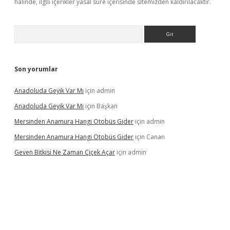
halinde, ilgili içerikler yasal süre içerisinde sitemizden kaldırılacaktır.
Arama
Son yorumlar
Anadoluda Geyik Var Mı
için
admin
Anadoluda Geyik Var Mı
için
Başkan
Mersinden Anamura Hangi Otobüs Gider
için
admin
Mersinden Anamura Hangi Otobüs Gider
için
Canan
Geven Bitkisi Ne Zaman Çiçek Açar
için
admin