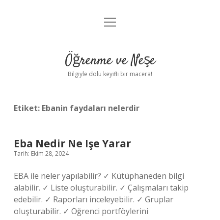
menüyü
Anasayfa
aç
Gizlilik Politikası
Öğrenme ve Neşe
Yasal Uyarı
Bilgiyle dolu keyifli bir macera!
Hakkımızda
Etiket:
Ebanin faydaları nelerdir
Eba Nedir Ne Işe Yarar
Tarih: Ekim 28, 2024
EBA ile neler yapılabilir? ✓ Kütüphaneden bilgi
alabilir. ✓ Liste oluşturabilir. ✓ Çalışmaları takip
edebilir. ✓ Raporları inceleyebilir. ✓ Gruplar
oluşturabilir. ✓ Öğrenci portföylerini