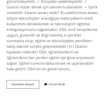
görüntüleyebilir. ✓ Dosyaları yedekleyebilir. ✓
Güncel notlar almak için takvimi kullanabilir. ✓ İçerik
üretebilir. Ebanın amacı nedir? Bu platformun amacı;
bilişim teknolojileri aracılığıyla materyallerin etkili
kullanımını desteklemek ve teknolojinin eğitime
entegrasyonunu sağlamaktır. EBA, sınıf seviyelerine
uygun, güvenilir ve doğrulanmış e-içerikler
sunmakta olup, eğitim ve teknolojideki yenilikleri
takip ederek sürekli gelişmektedir (.tr.) Ebanin
faydaları nelerdir? EBA, öğretmenlerin ve
öğrencilerin her yerden eğitim içeriğine erişmesini
sağlar. Eğitim sürecini daha esnek ve uyarlanabilir
hale getirir. EBA’nın en genel tanımı,…
Eba
Devamını okuyun
Yorum Bırak
Nedir
Ne
Işe
Yarar