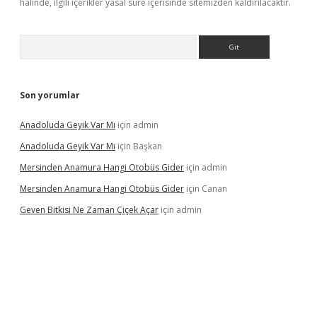
halinde, ilgili içerikler yasal süre içerisinde sitemizden kaldırılacaktır.
Arama
Son yorumlar
Anadoluda Geyik Var Mı
için
admin
Anadoluda Geyik Var Mı
için
Başkan
Mersinden Anamura Hangi Otobüs Gider
için
admin
Mersinden Anamura Hangi Otobüs Gider
için
Canan
Geven Bitkisi Ne Zaman Çiçek Açar
için
admin