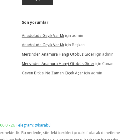
Son yorumlar
Anadoluda Geyik Var Mı
için
admin
Anadoluda Geyik Var Mı
için
Başkan
Mersinden Anamura Hangi Otobüs Gider
için
admin
Mersinden Anamura Hangi Otobüs Gider
için
Canan
Geven Bitkisi Ne Zaman Çiçek Açar
için
admin
06 0 726
Telegram: @karabul
vermektedir. Bu nedenle, sitedeki içerikleri proaktif olarak denetleme