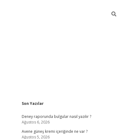
Sidebar
Son Yazılar
betexper günc
Deney raporunda bulgular nasıl yazılır ?
Ağustos 6, 2026
Avene güneş kremi içeriğinde ne var ?
Ağustos 5, 2026