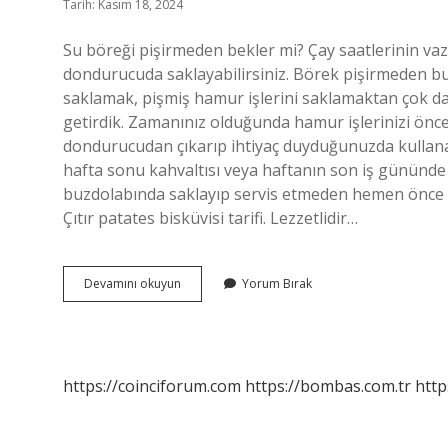
Tarih: Kasım 18, 2024
Su böreği pişirmeden bekler mi? Çay saatlerinin vazge
dondurucuda saklayabilirsiniz. Börek pişirmeden 
saklamak, pişmiş hamur işlerini saklamaktan çok da
getirdik. Zamanınız olduğunda hamur işlerinizi önc
dondurucudan çıkarıp ihtiyaç duyduğunuzda kullanabi
hafta sonu kahvaltısı veya haftanın son iş gününde m
buzdolabında saklayıp servis etmeden hemen önce kız
Çıtır patates bisküvisi tarifi. Lezzetlidir…
Pişmemiş
Devamını okuyun
Yorum Bırak
Su
Böreği
Nasıl
Saklanır
https://coinciforum.com
https://bombas.com.tr
http