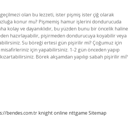
çilmezi olan bu lezzeti, ister pişmiş ister çiğ olarak
buzluğa konur mu? Pişmemiş hamur işlerini dondurucuda
ha kolay ve dayanıklıdır, bu yüzden bunu bir öncelik haline
eden hazırlayabilir, pişirmeden dondurucuya koyabilir veya
lirsiniz. Su böreği ertesi gün pişirilir mi? Çoğumuz için
isafirleriniz için yapabilirsiniz. 1-2 gün önceden yapıp
artabilirsiniz. Börek akşamdan yapılıp sabah pişirilir mi?
s://bendes.com.tr
knight online
nttgame
Sitemap