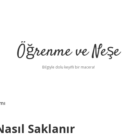
Öğrenme ve Neşe
Bilgiyle dolu keyifli bir macera!
 mı
asıl Saklanır