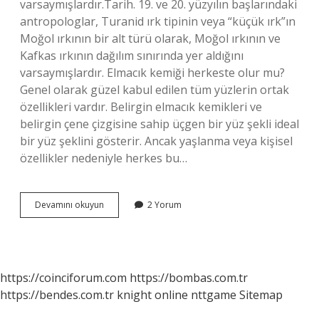
varsaymışlardır.Tarih. 19. ve 20. yüzyılın başlarındaki
antropologlar, Turanid ırk tipinin veya “küçük ırk”ın
Moğol ırkının bir alt türü olarak, Moğol ırkının ve
Kafkas ırkının dağılım sınırında yer aldığını
varsaymışlardır. Elmacık kemiği herkeste olur mu?
Genel olarak güzel kabul edilen tüm yüzlerin ortak
özellikleri vardır. Belirgin elmacık kemikleri ve
belirgin çene çizgisine sahip üçgen bir yüz şekli ideal
bir yüz şeklini gösterir. Ancak yaşlanma veya kişisel
özellikler nedeniyle herkes bu…
Elmacık
Devamını okuyun
2 Yorum
Kemikleri
Hangi
Irk
https://coinciforum.com
https://bombas.com.tr
https://bendes.com.tr
knight online
nttgame
Sitemap