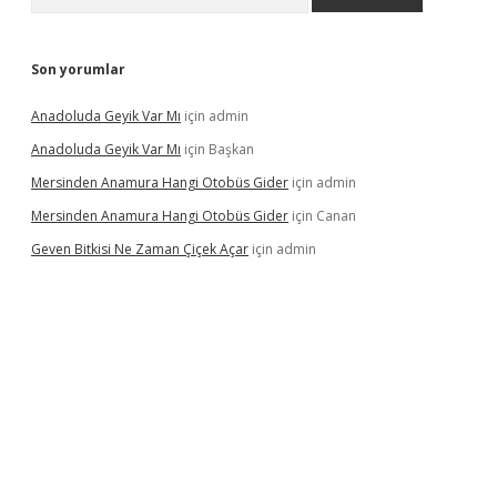
Son yorumlar
Anadoluda Geyik Var Mı
için
admin
Anadoluda Geyik Var Mı
için
Başkan
Mersinden Anamura Hangi Otobüs Gider
için
admin
Mersinden Anamura Hangi Otobüs Gider
için
Canan
Geven Bitkisi Ne Zaman Çiçek Açar
için
admin
üncel giriş