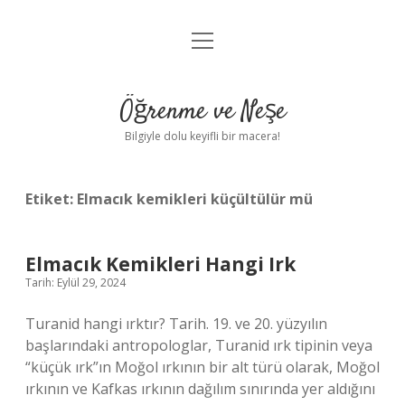
menüyü
Anasayfa
aç
Gizlilik Politikası
Öğrenme ve Neşe
Yasal Uyarı
Bilgiyle dolu keyifli bir macera!
Hakkımızda
Etiket:
Elmacık kemikleri küçültülür mü
Elmacık Kemikleri Hangi Irk
Tarih: Eylül 29, 2024
Turanid hangi ırktır? Tarih. 19. ve 20. yüzyılın
başlarındaki antropologlar, Turanid ırk tipinin veya
“küçük ırk”ın Moğol ırkının bir alt türü olarak, Moğol
ırkının ve Kafkas ırkının dağılım sınırında yer aldığını