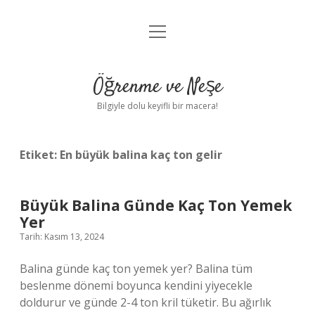
menüyü
Anasayfa
aç
Gizlilik Politikası
Öğrenme ve Neşe
Yasal Uyarı
Bilgiyle dolu keyifli bir macera!
Hakkımızda
Etiket:
En büyük balina kaç ton gelir
Büyük Balina Günde Kaç Ton Yemek
Yer
Tarih: Kasım 13, 2024
Balina günde kaç ton yemek yer? Balina tüm
beslenme dönemi boyunca kendini yiyecekle
doldurur ve günde 2-4 ton kril tüketir. Bu ağırlık