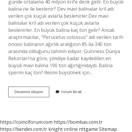
günde ortalama 40 milyon kril’e denk gelir. En büyük
balina ne ile beslenir? Dev mavi balinalar kril adı
verilen çok küçük avlarla beslenirler.Dev mavi
balinalar kril adı verilen çok küçük avlarla
beslenirler. En büyük balina kaç ton gelir? Ancak
araştırmacılar, “Perucetus colossus” adı verilen tarih
öncesi balinanın ağırlık aralığının 85 ila 340 ton
arasında olduğunu tahmin ediyor. Guinness Dünya
Rekorları’na göre, şimdiye kadar kaydedilen en
büyük mavi balina 190 ton ağırlığındaydı. Balina
spermi kaç ton? Resmi büyütmek için…
Büyük
Devamını okuyun
Yorum Bırak
Balina
Günde
Kaç
Ton
Yemek
https://coinciforum.com
https://bombas.com.tr
Yer
https://bendes.com.tr
knight online
nttgame
Sitemap