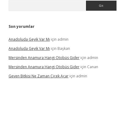
Arama
Son yorumlar
Anadoluda Geyik Var Mı
için
admin
Anadoluda Geyik Var Mı
için
Başkan
Mersinden Anamura Hangi Otobüs Gider
için
admin
Mersinden Anamura Hangi Otobüs Gider
için
Canan
Geven Bitkisi Ne Zaman Çiçek Açar
için
admin
üncel giriş