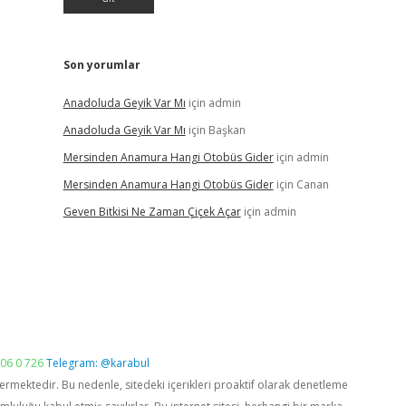
Son yorumlar
Anadoluda Geyik Var Mı
için
admin
Anadoluda Geyik Var Mı
için
Başkan
Mersinden Anamura Hangi Otobüs Gider
için
admin
Mersinden Anamura Hangi Otobüs Gider
için
Canan
Geven Bitkisi Ne Zaman Çiçek Açar
için
admin
06 0 726
Telegram: @karabul
vermektedir. Bu nedenle, sitedeki içerikleri proaktif olarak denetleme