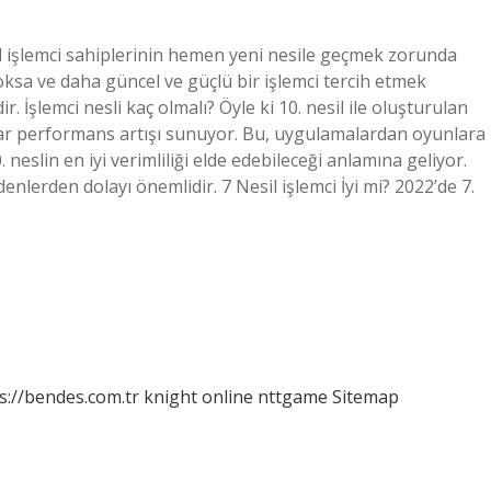
sil işlemci sahiplerinin hemen yeni nesile geçmek zorunda
oksa ve daha güncel ve güçlü bir işlemci tercih etmek
ir. İşlemci nesli kaç olmalı? Öyle ki 10. nesil ile oluşturulan
adar performans artışı sunuyor. Bu, uygulamalardan oyunlara
neslin en iyi verimliliği elde edebileceği anlamına geliyor.
denlerden dolayı önemlidir. 7 Nesil işlemci İyi mi? 2022’de 7.
s://bendes.com.tr
knight online
nttgame
Sitemap