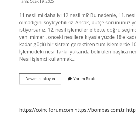
Tarih: Ocak 19, 2025
11 nesil mi daha iyi 12 nesil mi? Bu nedenle, 11. ne
olmadığını söyleyebiliriz. Ancak, bütçe sorununuz y
istiyorsanız, 12. nesil işlemciler elbette doğru seçimd
yeni mimari, önceki nesillere kıyasla yüzde 18’e k
kadar güçlü bir sistem gerektiren tüm işlemlerde 10. 
İşlemcideki nesil farkı, yukarıda belirtilen başlıca ne
Nesil işlemci kullanmak…
İŞlemci
Devamını okuyun
Yorum Bırak
Nesli
Önemli
Mi
https://coinciforum.com
https://bombas.com.tr
http