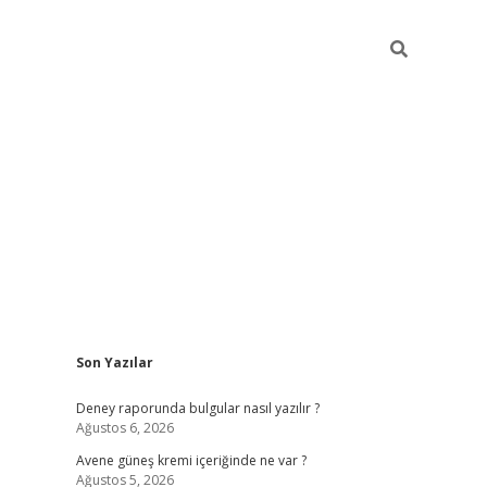
Sidebar
Son Yazılar
betexper güncel giri
Deney raporunda bulgular nasıl yazılır ?
Ağustos 6, 2026
Avene güneş kremi içeriğinde ne var ?
Ağustos 5, 2026