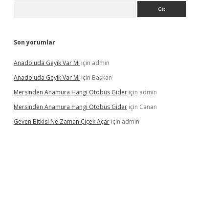
Arama
Son yorumlar
Anadoluda Geyik Var Mı
için
admin
Anadoluda Geyik Var Mı
için
Başkan
Mersinden Anamura Hangi Otobüs Gider
için
admin
Mersinden Anamura Hangi Otobüs Gider
için
Canan
Geven Bitkisi Ne Zaman Çiçek Açar
için
admin
ncel giriş