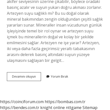
akifer seviyesinin üzerine çıkabilir, böylece oradaki
basınç azalır ve suyun yukarı doğru akması zorlanır.
Artezyen suyu sağlıklı mı? Bu su doğal olarak
mineral bakımından zengin olduğundan çeşitli sağlık
yararları sunar. Mineraller insan vücudunun günlük
işleyişinde temel bir rol oynar ve artezyen suyu
içmek bu minerallerin doğal ve kolay bir şekilde
emilmesini sağlar. Artezyen ne işe yarar? Artezyen,
iki veya daha fazla geçirimsiz yeraltı tabakasının
arasını delerek basınç altındaki suyun yüzeye
ulaşmasını sağlayan bir gelgit…
Artezyen
Devamını okuyun
Yorum Bırak
Basınç
Nedir
https://coinciforum.com
https://bombas.com.tr
https://bendes.com.tr
knight online
nttgame
Sitemap