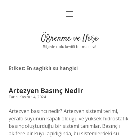
menüyü
Anasayfa
aç
Gizlilik Politikası
Öğrenme ve Neşe
Yasal Uyarı
Bilgiyle dolu keyifli bir macera!
Hakkımızda
Etiket:
En saglıklı su hangisi
Artezyen Basınç Nedir
Tarih: Kasım 14, 2024
Artezyen basıncı nedir? Artezyen sistemi terimi,
yeraltı suyunun kapalı olduğu ve yüksek hidrostatik
basınç oluşturduğu bir sistemi tanımlar. Basınçlı
akifere bir kuyu açıldığında, bu sistemlerdeki su