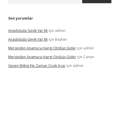
Son yorumlar
Anadoluda Geyik Var Mı
için
admin
Anadoluda Geyik Var Mı
için
Başkan
Mersinden Anamura Hangi Otobüs Gider
için
admin
Mersinden Anamura Hangi Otobüs Gider
için
Canan
Geven Bitkisi Ne Zaman Çiçek Açar
için
admin
üncel giriş