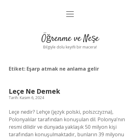
menüyü
Anasayfa
aç
Gizlilik Politikası
Öğrenme ve Neşe
Yasal Uyarı
Bilgiyle dolu keyifli bir macera!
Hakkımızda
Etiket:
Eşarp atmak ne anlama gelir
Leçe Ne Demek
Tarih: Kasım 6, 2024
Leçe nedir? Lehçe (język polski, polszczyzna),
Polonyalılar tarafından konuşulan dil. Polonya’nın
resmi dilidir ve dünyada yaklaşık 50 milyon kişi
tarafından konuşulmaktadır, bunların 39 milyonu