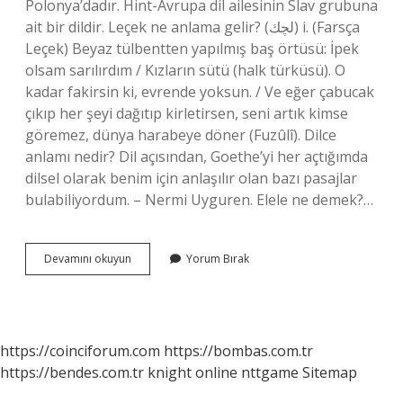
Polonya’dadır. Hint-Avrupa dil ailesinin Slav grubuna
ait bir dildir. Leçek ne anlama gelir? (ﻟﭽﻚ) i. (Farsça
Leçek) Beyaz tülbentten yapılmış baş örtüsü: İpek
olsam sarılırdım / Kızların sütü (halk türküsü). O
kadar fakirsin ki, evrende yoksun. / Ve eğer çabucak
çıkıp her şeyi dağıtıp kirletirsen, seni artık kimse
göremez, dünya harabeye döner (Fuzûlî). Dilce
anlamı nedir? Dil açısından, Goethe’yi her açtığımda
dilsel olarak benim için anlaşılır olan bazı pasajlar
bulabiliyordum. – Nermi Uyguren. Elele ne demek?…
Leçe
Devamını okuyun
Yorum Bırak
Ne
Demek
https://coinciforum.com
https://bombas.com.tr
https://bendes.com.tr
knight online
nttgame
Sitemap