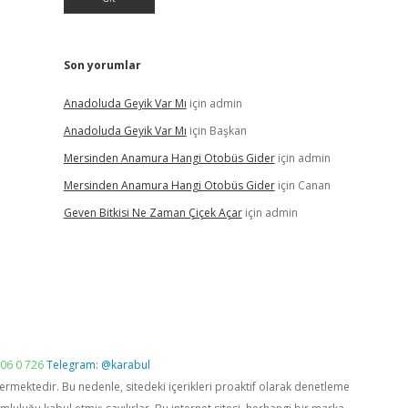
Son yorumlar
Anadoluda Geyik Var Mı
için
admin
Anadoluda Geyik Var Mı
için
Başkan
Mersinden Anamura Hangi Otobüs Gider
için
admin
Mersinden Anamura Hangi Otobüs Gider
için
Canan
Geven Bitkisi Ne Zaman Çiçek Açar
için
admin
06 0 726
Telegram: @karabul
vermektedir. Bu nedenle, sitedeki içerikleri proaktif olarak denetleme