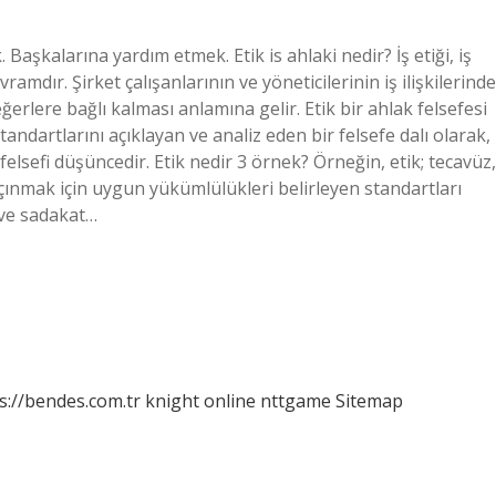
 Başkalarına yardım etmek. Etik is ahlaki nedir? İş etiği, iş
amdır. Şirket çalışanlarının ve yöneticilerinin iş ilişkilerinde
ğerlere bağlı kalması anlamına gelir. Etik bir ahlak felsefesi
standartlarını açıklayan ve analiz eden bir felsefe dalı olarak,
felsefi düşüncedir. Etik nedir 3 örnek? Örneğin, etik; tecavüz,
n kaçınmak için uygun yükümlülükleri belirleyen standartları
t ve sadakat…
s://bendes.com.tr
knight online
nttgame
Sitemap