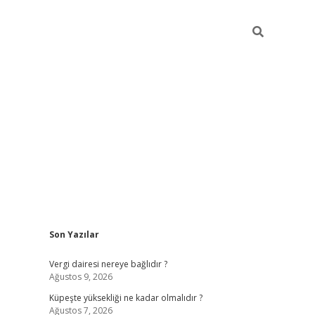
Sidebar
Son Yazılar
betexper güncel giri
Vergi dairesi nereye bağlıdır ?
Ağustos 9, 2026
Küpeşte yüksekliği ne kadar olmalıdır ?
Ağustos 7, 2026