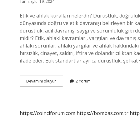
Tarih: Eylül 19, 2024
Etik ve ahlak kuralları nelerdir? Dürüstlük, doğruluk.
dünyasında doğru ve etik davranışı belirleyen bir kavr
dürüstlük, adil davranış, saygı ve sorumluluk gibi de
midir? Etik, ahlaki kavramları, yargıları ve davranış 
ahlaki sorunlar, ahlaki yargılar ve ahlak hakkındaki 
hırsızlık, cinayet, saldırı, iftira ve dolandırıcılıkta
ifade eder. Etik standartlar ayrıca dürüstlük, şefka
Ahlak
Devamını okuyun
2 Yorum
Ve
Etik
Aynı
Şey
Midir
https://coinciforum.com
https://bombas.com.tr
http