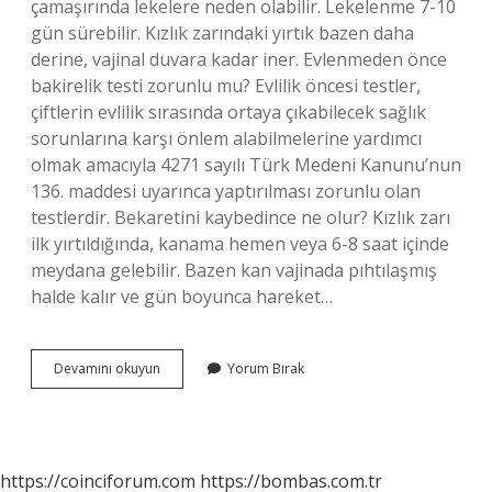
çamaşırında lekelere neden olabilir. Lekelenme 7-10
gün sürebilir. Kızlık zarındaki yırtık bazen daha
derine, vajinal duvara kadar iner. Evlenmeden önce
bakirelik testi zorunlu mu? Evlilik öncesi testler,
çiftlerin evlilik sırasında ortaya çıkabilecek sağlık
sorunlarına karşı önlem alabilmelerine yardımcı
olmak amacıyla 4271 sayılı Türk Medeni Kanunu’nun
136. maddesi uyarınca yaptırılması zorunlu olan
testlerdir. Bekaretini kaybedince ne olur? Kızlık zarı
ilk yırtıldığında, kanama hemen veya 6-8 saat içinde
meydana gelebilir. Bazen kan vajinada pıhtılaşmış
halde kalır ve gün boyunca hareket…
Evlenmeden
Devamını okuyun
Yorum Bırak
Bakirelik
Bozulursa
Ne
Olur
https://coinciforum.com
https://bombas.com.tr