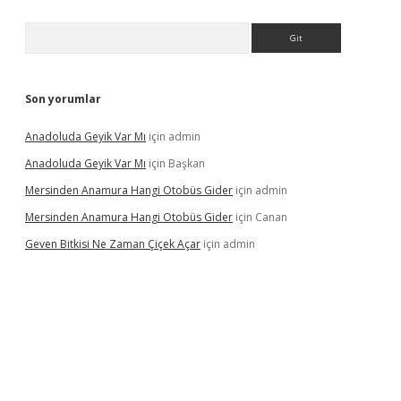
Arama
Son yorumlar
Anadoluda Geyik Var Mı
için
admin
Anadoluda Geyik Var Mı
için
Başkan
Mersinden Anamura Hangi Otobüs Gider
için
admin
Mersinden Anamura Hangi Otobüs Gider
için
Canan
Geven Bitkisi Ne Zaman Çiçek Açar
için
admin
 güncel giriş