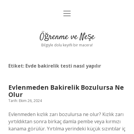
menüyü
Anasayfa
aç
Gizlilik Politikası
Öğrenme ve Neşe
Yasal Uyarı
Bilgiyle dolu keyifli bir macera!
Hakkımızda
Etiket:
Evde bakirelik testi nasıl yapılır
Evlenmeden Bakirelik Bozulursa Ne
Olur
Tarih: Ekim 26, 2024
Evlenmeden kızlık zarı bozulursa ne olur? Kızlık zarı
yırtıldıktan sonra birkaç damla pembe veya kırmızı
kanama görülür. Yırtılma yerindeki küçük sızıntılar iç