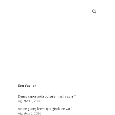
Sidebar
Son Yazılar
betexper güncel gir
Deney raporunda bulgular nasıl yazılır ?
Ağustos 6, 2026
Avene güneş kremi içeriğinde ne var ?
Ağustos 5, 2026