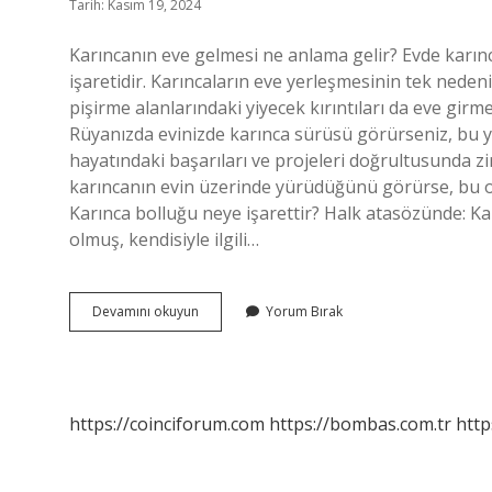
Tarih: Kasım 19, 2024
Karıncanın eve gelmesi ne anlama gelir? Evde karınc
işaretidir. Karıncaların eve yerleşmesinin tek nede
pişirme alanlarındaki yiyecek kırıntıları da eve girme
Rüyanızda evinizde karınca sürüsü görürseniz, bu yük
hayatındaki başarıları ve projeleri doğrultusunda z
karıncanın evin üzerinde yürüdüğünü görürse, bu on
Karınca bolluğu neye işarettir? Halk atasözünde: Kar
olmuş, kendisiyle ilgili…
Evi
Devamını okuyun
Yorum Bırak
Karınca
Basması
Bereket
Mi
https://coinciforum.com
https://bombas.com.tr
http