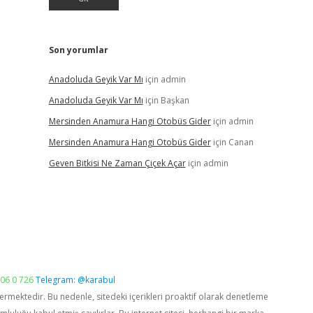
Son yorumlar
Anadoluda Geyik Var Mı
için
admin
Anadoluda Geyik Var Mı
için
Başkan
Mersinden Anamura Hangi Otobüs Gider
için
admin
Mersinden Anamura Hangi Otobüs Gider
için
Canan
Geven Bitkisi Ne Zaman Çiçek Açar
için
admin
06 0 726
Telegram: @karabul
vermektedir. Bu nedenle, sitedeki içerikleri proaktif olarak denetleme