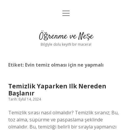
menüyü
Anasayfa
aç
Gizlilik Politikası
Öğrenme ve Neşe
Yasal Uyarı
Bilgiyle dolu keyifli bir macera!
Hakkımızda
Etiket:
Evin temiz olması için ne yapmalı
Temizlik Yaparken Ilk Nereden
Başlanır
Tarih: Eylül 14, 2024
Temizlik sırası nasıl olmalıdır? Temizlik sıranız; Bu,
toz alma, süpürme ve paspaslama şeklinde
olmalıdır. Bu, temizliği belirli bir sırayla yapmanızı