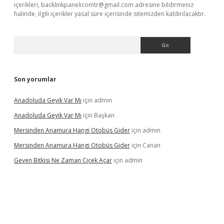
içerikleri,
backlinkpanelicomtr@gmail.com
adresine bildirmeniz
halinde, ilgili içerikler yasal süre içerisinde sitemizden kaldırılacaktır.
Arama
Son yorumlar
Anadoluda Geyik Var Mı
için
admin
Anadoluda Geyik Var Mı
için
Başkan
Mersinden Anamura Hangi Otobüs Gider
için
admin
Mersinden Anamura Hangi Otobüs Gider
için
Canan
Geven Bitkisi Ne Zaman Çiçek Açar
için
admin