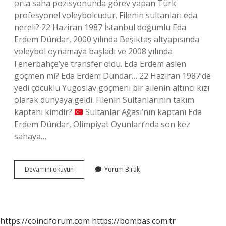
orta saha pozisyonunda görev yapan Türk
profesyonel voleybolcudur. Filenin sultanları eda
nereli? 22 Haziran 1987 İstanbul doğumlu Eda
Erdem Dündar, 2000 yılında Beşiktaş altyapısında
voleybol oynamaya başladı ve 2008 yılında
Fenerbahçe’ye transfer oldu. Eda Erdem aslen
göçmen mi? Eda Erdem Dündar… 22 Haziran 1987’de
yedi çocuklu Yugoslav göçmeni bir ailenin altıncı kızı
olarak dünyaya geldi. Filenin Sultanlarının takım
kaptanı kimdir?
Sultanlar Ağası’nın kaptanı Eda
Erdem Dündar, Olimpiyat Oyunları’nda son kez
sahaya…
Kaptan
Devamını okuyun
Yorum Bırak
Eda
Erdem
Nereli
https://coinciforum.com
https://bombas.com.tr