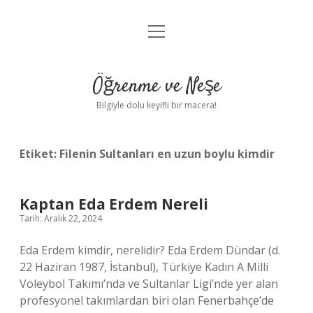
menüyü
Anasayfa
aç
Gizlilik Politikası
Öğrenme ve Neşe
Yasal Uyarı
Bilgiyle dolu keyifli bir macera!
Hakkımızda
Etiket:
Filenin Sultanları en uzun boylu kimdir
Kaptan Eda Erdem Nereli
Tarih: Aralık 22, 2024
Eda Erdem kimdir, nerelidir? Eda Erdem Dündar (d.
22 Haziran 1987, İstanbul), Türkiye Kadın A Milli
Voleybol Takımı’nda ve Sultanlar Ligi’nde yer alan
profesyonel takımlardan biri olan Fenerbahçe’de