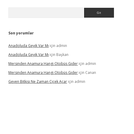
Arama
Son yorumlar
Anadoluda Geyik Var Mı
için
admin
Anadoluda Geyik Var Mı
için
Başkan
Mersinden Anamura Hangi Otobüs Gider
için
admin
Mersinden Anamura Hangi Otobüs Gider
için
Canan
Geven Bitkisi Ne Zaman Çiçek Açar
için
admin
üncel giriş