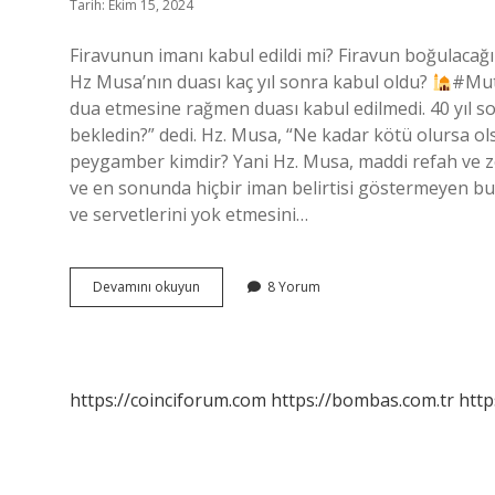
Tarih: Ekim 15, 2024
Firavunun imanı kabul edildi mi? Firavun boğulacağı 
Hz Musa’nın duası kaç yıl sonra kabul oldu?
#Mut
dua etmesine rağmen duası kabul edilmedi. 40 yıl s
bekledin?” dedi. Hz. Musa, “Ne kadar kötü olursa ols
peygamber kimdir? Yani Hz. Musa, maddi refah ve zeng
ve en sonunda hiçbir iman belirtisi göstermeyen bu 
ve servetlerini yok etmesini…
Firavunun
Devamını okuyun
8 Yorum
Duası
Kabul
Oldu
Mu
https://coinciforum.com
https://bombas.com.tr
http