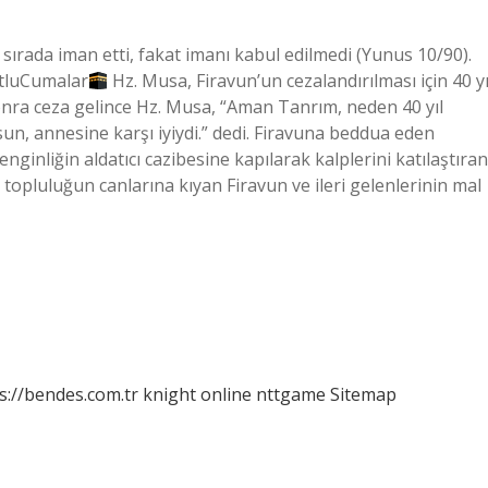
sırada iman etti, fakat imanı kabul edilmedi (Yunus 10/90).
luCumalar
Hz. Musa, Firavun’un cezalandırılması için 40 yı
onra ceza gelince Hz. Musa, “Aman Tanrım, neden 40 yıl
un, annesine karşı iyiydi.” dedi. Firavuna beddua eden
inliğin aldatıcı cazibesine kapılarak kalplerini katılaştıran
topluluğun canlarına kıyan Firavun ve ileri gelenlerinin mal
s://bendes.com.tr
knight online
nttgame
Sitemap