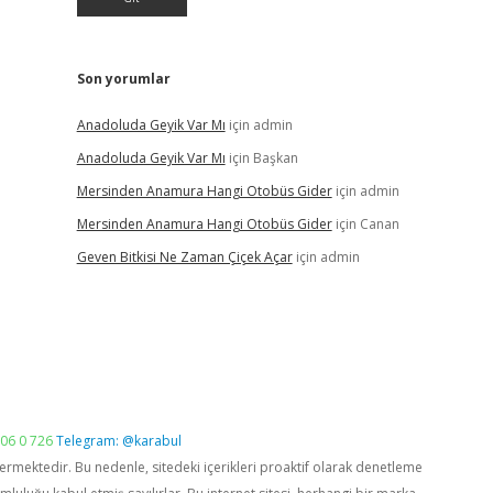
Son yorumlar
Anadoluda Geyik Var Mı
için
admin
Anadoluda Geyik Var Mı
için
Başkan
Mersinden Anamura Hangi Otobüs Gider
için
admin
Mersinden Anamura Hangi Otobüs Gider
için
Canan
Geven Bitkisi Ne Zaman Çiçek Açar
için
admin
06 0 726
Telegram: @karabul
vermektedir. Bu nedenle, sitedeki içerikleri proaktif olarak denetleme