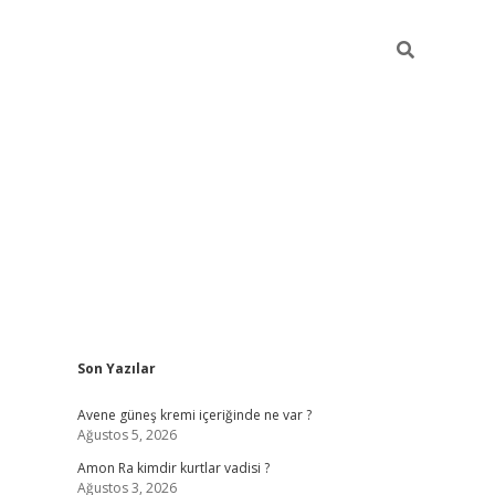
Sidebar
Son Yazılar
betexper güncel gir
Avene güneş kremi içeriğinde ne var ?
Ağustos 5, 2026
Amon Ra kimdir kurtlar vadisi ?
Ağustos 3, 2026