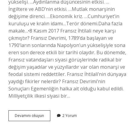
yükselişi. …Aydınlanma düşüncesinin etkisi. …
İngiltere ve ABD’nin etkisi. …Mutlak monarşinin
değişime direnci. …Ekonomik kriz. …Cumhuriyet’in
kuruluşu ve kralın idamı…Terör dönemi.Daha fazla
makale…•8 Kasım 2017 Fransız İhtilali neye karşı
çıkmıştır? Fransız Devrimi, 1789’da başlayan ve
1790’ların sonlarında Napolyon’un yükselişiyle sona
eren son derece etkili bir tarihi olaydır. Bu dönemde,
Fransız vatandaşları siyasi görüşlerinde radikal bir
değişim yaşadılar ve yüzyıllardır var olan monarşi ve
feodal sistemi reddettiler. Fransız İhtilali’nin dünyaya
yaydığı fikirler nelerdir? Fransız Devrimi’nin
Sonuçları Egemenliğin halka ait olduğu kabul edildi.
Milliyetçilik ilkesi siyasi bir…
Fransız
Devamını okuyun
2 Yorum
Ihtilali
Neden
Ortaya