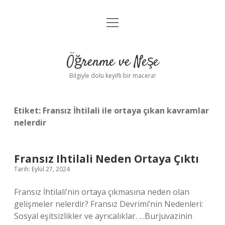
menüyü
Anasayfa
aç
Gizlilik Politikası
Öğrenme ve Neşe
Yasal Uyarı
Bilgiyle dolu keyifli bir macera!
Hakkımızda
Etiket:
Fransız İhtilali ile ortaya çıkan kavramlar
nelerdir
Fransız Ihtilali Neden Ortaya Çıktı
Tarih: Eylül 27, 2024
Fransız İhtilali’nin ortaya çıkmasına neden olan
gelişmeler nelerdir? Fransız Devrimi’nin Nedenleri:
Sosyal eşitsizlikler ve ayrıcalıklar. …Burjuvazinin