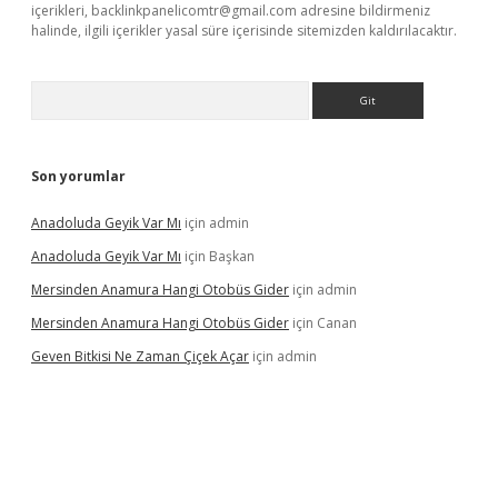
içerikleri,
backlinkpanelicomtr@gmail.com
adresine bildirmeniz
halinde, ilgili içerikler yasal süre içerisinde sitemizden kaldırılacaktır.
Arama
Son yorumlar
Anadoluda Geyik Var Mı
için
admin
Anadoluda Geyik Var Mı
için
Başkan
Mersinden Anamura Hangi Otobüs Gider
için
admin
Mersinden Anamura Hangi Otobüs Gider
için
Canan
Geven Bitkisi Ne Zaman Çiçek Açar
için
admin