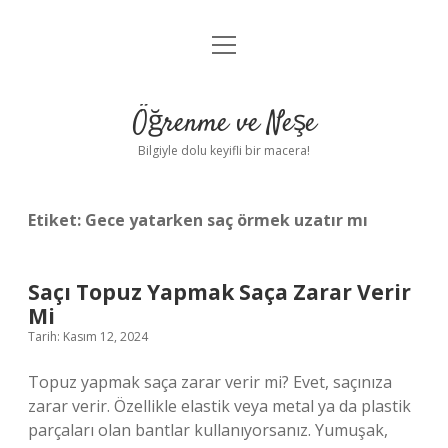
menüyü
Anasayfa
aç
Gizlilik Politikası
Öğrenme ve Neşe
Yasal Uyarı
Bilgiyle dolu keyifli bir macera!
Hakkımızda
Etiket:
Gece yatarken saç örmek uzatır mı
Saçı Topuz Yapmak Saça Zarar Verir
Mi
Tarih: Kasım 12, 2024
Topuz yapmak saça zarar verir mi? Evet, saçınıza
zarar verir. Özellikle elastik veya metal ya da plastik
parçaları olan bantlar kullanıyorsanız. Yumuşak,