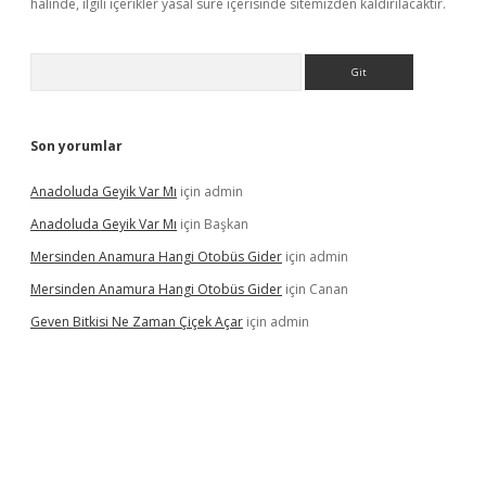
halinde, ilgili içerikler yasal süre içerisinde sitemizden kaldırılacaktır.
Arama
Son yorumlar
Anadoluda Geyik Var Mı
için
admin
Anadoluda Geyik Var Mı
için
Başkan
Mersinden Anamura Hangi Otobüs Gider
için
admin
Mersinden Anamura Hangi Otobüs Gider
için
Canan
Geven Bitkisi Ne Zaman Çiçek Açar
için
admin