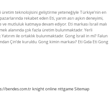
i üretim teknolojisini geliştirme yeteneğiyle Türkiye’nin en
pazarlarında rekabet eden Eti, yarım asrı aşkın deneyimi,
neşe ve mutluluk katmaya devam ediyor. Eti markası İsrail malı
yemek alanında çok fazla üretim bulunmaktadır. Yerli
atırım ile ortaklık bulunmaktadır. Gong İsrail in mi? Falun
afından Çin’de kuruldu. Gong kimin markası? Eti Gıda Eti Gong
s://bendes.com.tr
knight online
nttgame
Sitemap