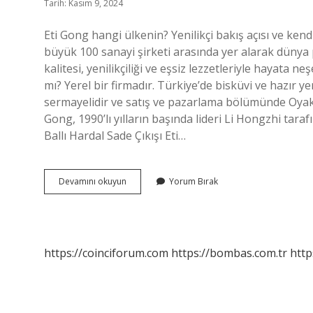
Tarih: Kasım 9, 2024
Eti Gong hangi ülkenin? Yenilikçi bakış açısı ve kend
büyük 100 sanayi şirketi arasında yer alarak dünya 
kalitesi, yenilikçiliği ve eşsiz lezzetleriyle hayata 
mı? Yerel bir firmadır. Türkiye’de bisküvi ve hazır 
sermayelidir ve satış ve pazarlama bölümünde Oyak Y
Gong, 1990’lı yılların başında lideri Li Hongzhi tar
Ballı Hardal Sade Çıkışı Eti…
Eti
Devamını okuyun
Yorum Bırak
Gong
Israil
Malı
Mı
https://coinciforum.com
https://bombas.com.tr
http