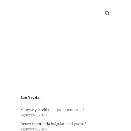
Sidebar
Son Yazılar
betexper güncel giri
Küpeşte yüksekliği ne kadar olmalıdır ?
Ağustos 7, 2026
Deney raporunda bulgular nasıl yazılır ?
Ağustos 6, 2026