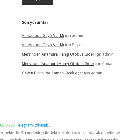
Son yorumlar
Anadoluda Geyik Var Mı
için
admin
Anadoluda Geyik Var Mı
için
Başkan
Mersinden Anamura Hangi Otobüs Gider
için
admin
Mersinden Anamura Hangi Otobüs Gider
için
Canan
Geven Bitkisi Ne Zaman Çiçek Açar
için
admin
06 0 726
Telegram: @karabul
vermektedir. Bu nedenle, sitedeki içerikleri proaktif olarak denetleme