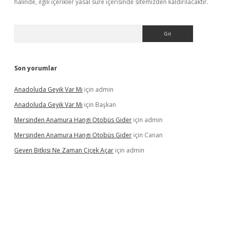
halinde, ilgili içerikler yasal süre içerisinde sitemizden kaldırılacaktır.
Arama
Son yorumlar
Anadoluda Geyik Var Mı
için
admin
Anadoluda Geyik Var Mı
için
Başkan
Mersinden Anamura Hangi Otobüs Gider
için
admin
Mersinden Anamura Hangi Otobüs Gider
için
Canan
Geven Bitkisi Ne Zaman Çiçek Açar
için
admin