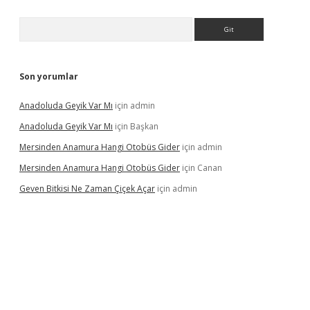
Arama
Son yorumlar
Anadoluda Geyik Var Mı
için
admin
Anadoluda Geyik Var Mı
için
Başkan
Mersinden Anamura Hangi Otobüs Gider
için
admin
Mersinden Anamura Hangi Otobüs Gider
için
Canan
Geven Bitkisi Ne Zaman Çiçek Açar
için
admin
üncel giriş