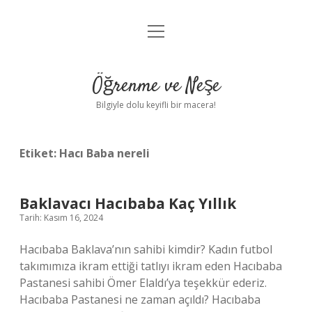
menüyü
Anasayfa
aç
Gizlilik Politikası
Öğrenme ve Neşe
Yasal Uyarı
Bilgiyle dolu keyifli bir macera!
Hakkımızda
Etiket:
Hacı Baba nereli
Baklavacı Hacıbaba Kaç Yıllık
Tarih: Kasım 16, 2024
Hacıbaba Baklava’nın sahibi kimdir? Kadın futbol
takımımıza ikram ettiği tatlıyı ikram eden Hacıbaba
Pastanesi sahibi Ömer Elaldı’ya teşekkür ederiz.
Hacıbaba Pastanesi ne zaman açıldı? Hacıbaba