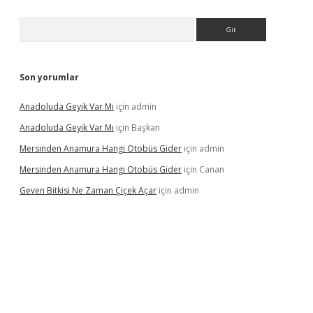
Arama
Son yorumlar
Anadoluda Geyik Var Mı
için
admin
Anadoluda Geyik Var Mı
için
Başkan
Mersinden Anamura Hangi Otobüs Gider
için
admin
Mersinden Anamura Hangi Otobüs Gider
için
Canan
Geven Bitkisi Ne Zaman Çiçek Açar
için
admin
üncel giriş