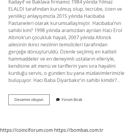
Kadayıf ve Baklava firmamız 1984 yılında Yılmaz
ELALDI tarafından kurulmuş olup, tecrübe, özen ve
yenilikçi anlayışımızla 2015 yılında Hacıbaba
Pastaneleri olarak kurumsallaşmıştır. Hacibaba’nın
sahibi kim? 1998 yılında aramızdan ayrılan Hacı Erol
Altınok’un çocukluk hayali, 2007 yılında Altınok
ailesinin ikinci neslinin temsilcileri tarafından
gerçeğe dönüştürüldü. Özenle seçilmiş en kaliteli
hammaddeler ve en deneyimli ustaların elleriyle,
kendisine ait menü ve tariflerin yanı sıra hayalini
kurduğu servis, o günden bu yana müdavimlerimizle
buluşuyor. Hacı Baba Diyarbakır’ın sahibi kimdir?…
Baklavacı
Devamını okuyun
Yorum Bırak
Hacıbaba
Kaç
Yıllık
https://coinciforum.com
https://bombas.com.tr