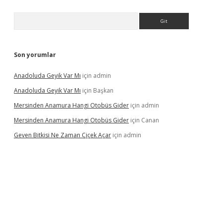
Arama
Son yorumlar
Anadoluda Geyik Var Mı
için
admin
Anadoluda Geyik Var Mı
için
Başkan
Mersinden Anamura Hangi Otobüs Gider
için
admin
Mersinden Anamura Hangi Otobüs Gider
için
Canan
Geven Bitkisi Ne Zaman Çiçek Açar
için
admin
ncel giriş