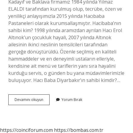
Kadayıf ve Baklava firmamız 1984 yılında Yılmaz
ELALDI tarafından kurulmuş olup, tecrübe, özen ve
yenilikçi anlayışımızla 2015 yılında Hacıbaba
Pastaneleri olarak kurumsallaşmıştır. Hacibaba’nın
sahibi kim? 1998 yılında aramızdan ayrılan Hacı Erol
Altınok’un çocukluk hayali, 2007 yılında Altınok
ailesinin ikinci neslinin temsilcileri tarafından
gerçeğe dönüştürüldü. Özenle seçilmiş en kaliteli
hammaddeler ve en deneyimli ustaların elleriyle,
kendisine ait menü ve tariflerin yanı sıra hayalini
kurduğu servis, o günden bu yana müdavimlerimizle
buluşuyor. Hacı Baba Diyarbakır’ın sahibi kimdir?…
Baklavacı
Devamını okuyun
Yorum Bırak
Hacıbaba
Kaç
Yıllık
https://coinciforum.com
https://bombas.com.tr