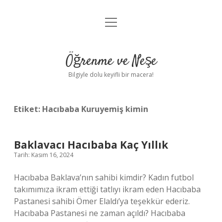
menüyü
Anasayfa
aç
Gizlilik Politikası
Öğrenme ve Neşe
Yasal Uyarı
Bilgiyle dolu keyifli bir macera!
Hakkımızda
Etiket:
Hacıbaba Kuruyemiş kimin
Baklavacı Hacıbaba Kaç Yıllık
Tarih: Kasım 16, 2024
Hacıbaba Baklava’nın sahibi kimdir? Kadın futbol
takımımıza ikram ettiği tatlıyı ikram eden Hacıbaba
Pastanesi sahibi Ömer Elaldı’ya teşekkür ederiz.
Hacıbaba Pastanesi ne zaman açıldı? Hacıbaba