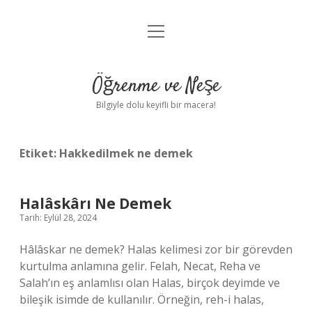
menüyü
Anasayfa
aç
Gizlilik Politikası
Öğrenme ve Neşe
Yasal Uyarı
Bilgiyle dolu keyifli bir macera!
Hakkımızda
Etiket:
Hakkedilmek ne demek
Halâskârı Ne Demek
Tarih: Eylül 28, 2024
Hâlâskar ne demek? Halas kelimesi zor bir görevden
kurtulma anlamına gelir. Felah, Necat, Reha ve
Salah’ın eş anlamlısı olan Halas, birçok deyimde ve
bileşik isimde de kullanılır. Örneğin, reh-i halas,