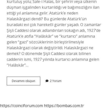
kurtuluş yolu; Sale-i Halas, bir şehrin veya ülkenin
düşman işgalinden kurtarıldığı ve bağımsızlığını ilan
ettiği yıl anlamına gelir. Atatürk’e neden
Halaskârgazi dendi? Bu günlerde Atatürk’ün
buradaki evi çok hareketli günler yaşadı. O zamanlar
Şişli Caddesi olarak adlandırılan sokağın adı, 1927’de
Atatürk’e atıfla “Halâskâr” ve “kurtarıcı” anlamına
gelen “gazi” sözcüklerinin birleştirilmesiyle
Halaskârgazi olarak değiştirildi. Halaskârgazi ne
demek? O dönemde Şişli Caddesi olarak bilinen
caddenin ismi, 1927 yılında kurtarıcı anlamına gelen
“Halâskâr”…
Halâskârı
Devamını okuyun
2 Yorum
Ne
Demek
https://coinciforum.com
https://bombas.com.tr