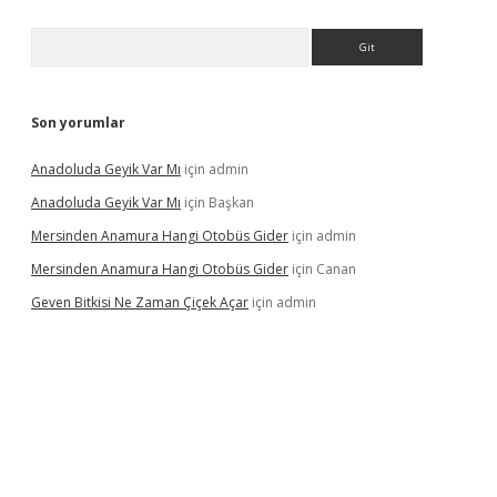
Arama
Son yorumlar
Anadoluda Geyik Var Mı
için
admin
Anadoluda Geyik Var Mı
için
Başkan
Mersinden Anamura Hangi Otobüs Gider
için
admin
Mersinden Anamura Hangi Otobüs Gider
için
Canan
Geven Bitkisi Ne Zaman Çiçek Açar
için
admin
ncel giriş