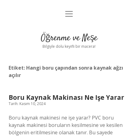
menüyü
Anasayfa
aç
Gizlilik Politikası
Öğrenme ve Neşe
Yasal Uyarı
Bilgiyle dolu keyifli bir macera!
Hakkımızda
Etiket:
Hangi boru çapından sonra kaynak ağzı
açılır
Boru Kaynak Makinası Ne Işe Yarar
Tarih: Kasım 10, 2024
Boru kaynak makinesi ne işe yarar? PVC boru
kaynak makinesi boruların kesilmesine ve kesilen
bölgenin eritilmesine olanak tanır. Bu sayede