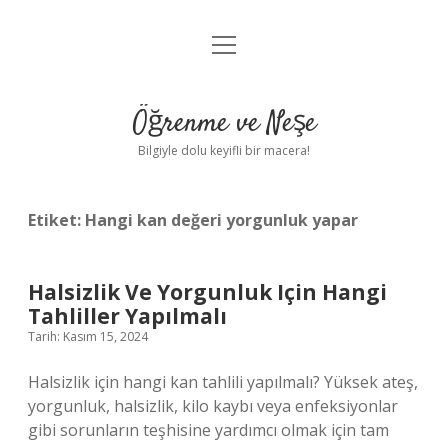
menüyü
Anasayfa
aç
Gizlilik Politikası
Öğrenme ve Neşe
Yasal Uyarı
Bilgiyle dolu keyifli bir macera!
Hakkımızda
Etiket:
Hangi kan değeri yorgunluk yapar
Halsizlik Ve Yorgunluk Için Hangi
Tahliller Yapılmalı
Tarih: Kasım 15, 2024
Halsizlik için hangi kan tahlili yapılmalı? Yüksek ateş,
yorgunluk, halsizlik, kilo kaybı veya enfeksiyonlar
gibi sorunların teşhisine yardımcı olmak için tam