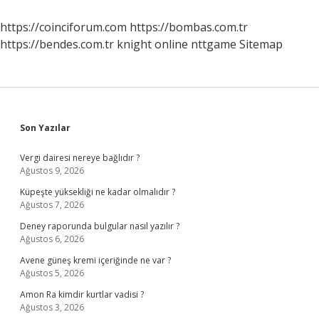
Hangi
Tahliller
https://coinciforum.com
https://bombas.com.tr
Yapılmalı
https://bendes.com.tr
knight online
nttgame
Sitemap
Sidebar
Son Yazılar
Vergi dairesi nereye bağlıdır ?
Ağustos 9, 2026
Küpeşte yüksekliği ne kadar olmalıdır ?
Ağustos 7, 2026
Deney raporunda bulgular nasıl yazılır ?
Ağustos 6, 2026
Avene güneş kremi içeriğinde ne var ?
Ağustos 5, 2026
Amon Ra kimdir kurtlar vadisi ?
Ağustos 3, 2026