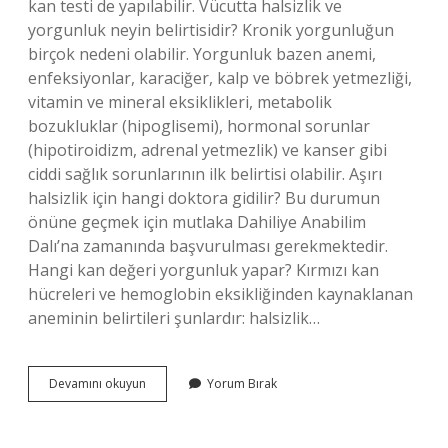
kan testi de yapılabilir. Vücutta halsizlik ve
yorgunluk neyin belirtisidir? Kronik yorgunluğun
birçok nedeni olabilir. Yorgunluk bazen anemi,
enfeksiyonlar, karaciğer, kalp ve böbrek yetmezliği,
vitamin ve mineral eksiklikleri, metabolik
bozukluklar (hipoglisemi), hormonal sorunlar
(hipotiroidizm, adrenal yetmezlik) ve kanser gibi
ciddi sağlık sorunlarının ilk belirtisi olabilir. Aşırı
halsizlik için hangi doktora gidilir? Bu durumun
önüne geçmek için mutlaka Dahiliye Anabilim
Dalı’na zamanında başvurulması gerekmektedir.
Hangi kan değeri yorgunluk yapar? Kırmızı kan
hücreleri ve hemoglobin eksikliğinden kaynaklanan
aneminin belirtileri şunlardır: halsizlik…
Halsizlik
Devamını okuyun
Yorum Bırak
Ve
Yorgunluk
Için