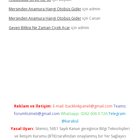
Mersinden Anamura Hangi Otobüs Gider
için
admin
Mersinden Anamura Hangi Otobüs Gider
için
Canan
Geven Bitkisi Ne Zaman Çiçek Açar
için
admin
cel giriş
Reklam ve İletişim:
E-mail:
backlinkpaneli@gmail.com
Teams:
forumhizmeti@gmail.com
Whatsapp: 0262 606 0 726
Telegram:
@karabul
Yasal Uyarı:
Sitemiz, 5651 Sayılı Kanun gereğince Bilgi Teknolojileri
ve İletişim Kurumu (BTK) tarafından onaylanmış bir Yer Sağlayıcı