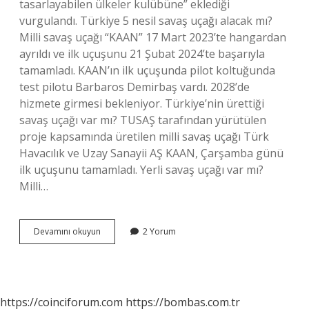
tasarlayabilen ülkeler kulübüne” eklediği
vurgulandı. Türkiye 5 nesil savaş uçağı alacak mı?
Milli savaş uçağı “KAAN” 17 Mart 2023’te hangardan
ayrıldı ve ilk uçuşunu 21 Şubat 2024’te başarıyla
tamamladı. KAAN’ın ilk uçuşunda pilot koltuğunda
test pilotu Barbaros Demirbaş vardı. 2028’de
hizmete girmesi bekleniyor. Türkiye’nin ürettiği
savaş uçağı var mı? TUSAŞ tarafından yürütülen
proje kapsamında üretilen milli savaş uçağı Türk
Havacılık ve Uzay Sanayii AŞ KAAN, Çarşamba günü
ilk uçuşunu tamamladı. Yerli savaş uçağı var mı?
Milli…
Türkiyenin
Devamını okuyun
2 Yorum
5
Nesil
Savaş
Uçağı
Var
https://coinciforum.com
https://bombas.com.tr
Mı