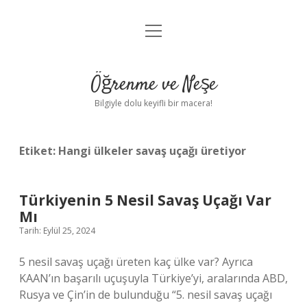
menüyü
Anasayfa
aç
Gizlilik Politikası
Öğrenme ve Neşe
Yasal Uyarı
Bilgiyle dolu keyifli bir macera!
Hakkımızda
Etiket:
Hangi ülkeler savaş uçağı üretiyor
Türkiyenin 5 Nesil Savaş Uçağı Var
Mı
Tarih: Eylül 25, 2024
5 nesil savaş uçağı üreten kaç ülke var? Ayrıca
KAAN’ın başarılı uçuşuyla Türkiye’yi, aralarında ABD,
Rusya ve Çin’in de bulunduğu “5. nesil savaş uçağı