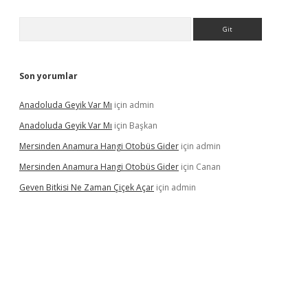
Arama
Son yorumlar
Anadoluda Geyik Var Mı
için
admin
Anadoluda Geyik Var Mı
için
Başkan
Mersinden Anamura Hangi Otobüs Gider
için
admin
Mersinden Anamura Hangi Otobüs Gider
için
Canan
Geven Bitkisi Ne Zaman Çiçek Açar
için
admin
üncel giriş