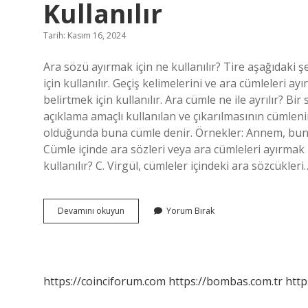
Kullanılır
Tarih: Kasım 16, 2024
Ara sözü ayırmak için ne kullanılır? Tire aşağıdaki ş
için kullanılır. Geçiş kelimelerini ve ara cümleleri ayır
belirtmek için kullanılır. Ara cümle ne ile ayrılır? Bir
açıklama amaçlı kullanılan ve çıkarılmasının cümleni
olduğunda buna cümle denir. Örnekler: Annem, bunu
Cümle içinde ara sözleri veya ara cümleleri ayırmak
kullanılır? C. Virgül, cümleler içindeki ara sözcükleri
Ara
Devamını okuyun
Yorum Bırak
Sözleri
Ve
Ara
Cümleleri
Ayırmak
https://coinciforum.com
https://bombas.com.tr
http
Için
Ne