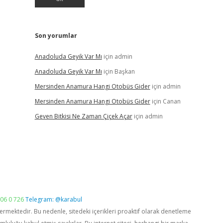
Son yorumlar
Anadoluda Geyik Var Mı
için
admin
Anadoluda Geyik Var Mı
için
Başkan
Mersinden Anamura Hangi Otobüs Gider
için
admin
Mersinden Anamura Hangi Otobüs Gider
için
Canan
Geven Bitkisi Ne Zaman Çiçek Açar
için
admin
06 0 726
Telegram: @karabul
vermektedir. Bu nedenle, sitedeki içerikleri proaktif olarak denetleme