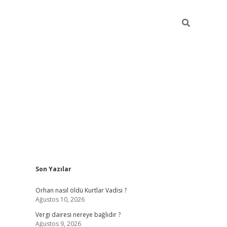
Sidebar
Son Yazılar
betexper güncel giri
Orhan nasıl öldü Kurtlar Vadisi ?
Ağustos 10, 2026
Vergi dairesi nereye bağlıdır ?
Ağustos 9, 2026