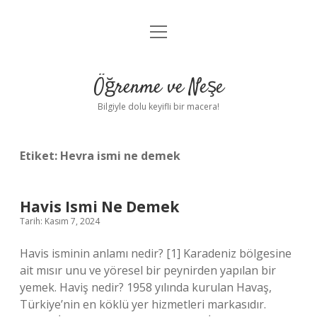
menüyü
Anasayfa
aç
Gizlilik Politikası
Öğrenme ve Neşe
Yasal Uyarı
Bilgiyle dolu keyifli bir macera!
Hakkımızda
Etiket:
Hevra ismi ne demek
Havis Ismi Ne Demek
Tarih: Kasım 7, 2024
Havis isminin anlamı nedir? [1] Karadeniz bölgesine
ait mısır unu ve yöresel bir peynirden yapılan bir
yemek. Haviş nedir? 1958 yılında kurulan Havaş,
Türkiye’nin en köklü yer hizmetleri markasıdır.