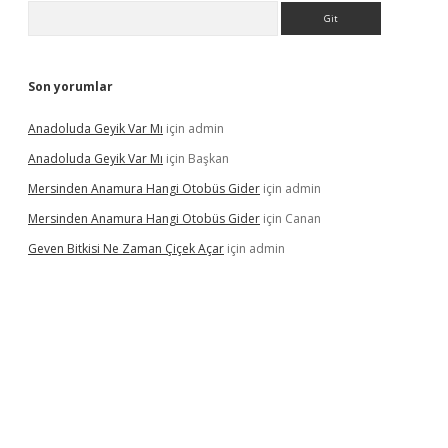
Arama
Son yorumlar
Anadoluda Geyik Var Mı
için
admin
Anadoluda Geyik Var Mı
için
Başkan
Mersinden Anamura Hangi Otobüs Gider
için
admin
Mersinden Anamura Hangi Otobüs Gider
için
Canan
Geven Bitkisi Ne Zaman Çiçek Açar
için
admin
ncel giriş