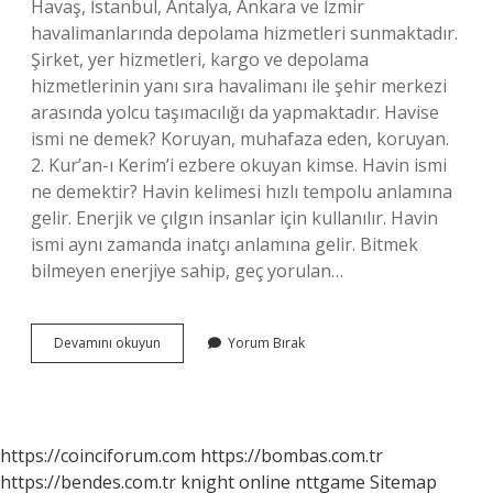
Havaş, İstanbul, Antalya, Ankara ve İzmir
havalimanlarında depolama hizmetleri sunmaktadır.
Şirket, yer hizmetleri, kargo ve depolama
hizmetlerinin yanı sıra havalimanı ile şehir merkezi
arasında yolcu taşımacılığı da yapmaktadır. Havise
ismi ne demek? Koruyan, muhafaza eden, koruyan.
2. Kur’an-ı Kerim’i ezbere okuyan kimse. Havin ismi
ne demektir? Havin kelimesi hızlı tempolu anlamına
gelir. Enerjik ve çılgın insanlar için kullanılır. Havin
ismi aynı zamanda inatçı anlamına gelir. Bitmek
bilmeyen enerjiye sahip, geç yorulan…
Havis
Devamını okuyun
Yorum Bırak
Ismi
Ne
Demek
https://coinciforum.com
https://bombas.com.tr
https://bendes.com.tr
knight online
nttgame
Sitemap