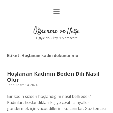
menüyü
Anasayfa
aç
Gizlilik Politikası
Öğrenme ve Neşe
Yasal Uyarı
Bilgiyle dolu keyifli bir macera!
Hakkımızda
Etiket:
Hoşlanan kadın dokunur mu
Hoşlanan Kadının Beden Dili Nasıl
Olur
Tarih: Kasım 14, 2024
Bir kadın sizden hoşlandığını nasıl belli eder?
Kadınlar, hoşlandıkları kişiye çeşitli sinyaller
göndermek için vücut dillerini kullanırlar. Göz teması