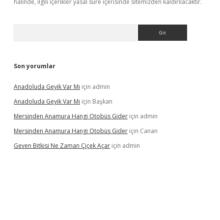
halinde, ilgili içerikler yasal süre içerisinde sitemizden kaldırılacaktır.
Arama
Son yorumlar
Anadoluda Geyik Var Mı
için
admin
Anadoluda Geyik Var Mı
için
Başkan
Mersinden Anamura Hangi Otobüs Gider
için
admin
Mersinden Anamura Hangi Otobüs Gider
için
Canan
Geven Bitkisi Ne Zaman Çiçek Açar
için
admin