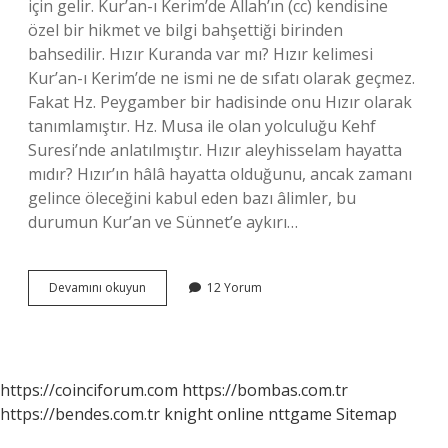
için gelir. Kur’an-ı Kerim’de Allah’ın (cc) kendisine
özel bir hikmet ve bilgi bahşettiği birinden
bahsedilir. Hızır Kuranda var mı? Hızır kelimesi
Kur’an-ı Kerim’de ne ismi ne de sıfatı olarak geçmez.
Fakat Hz. Peygamber bir hadisinde onu Hızır olarak
tanımlamıştır. Hz. Musa ile olan yolculuğu Kehf
Suresi’nde anlatılmıştır. Hızır aleyhisselam hayatta
mıdır? Hızır’ın hâlâ hayatta olduğunu, ancak zamanı
gelince öleceğini kabul eden bazı âlimler, bu
durumun Kur’an ve Sünnet’e aykırı…
Hz
Devamını okuyun
12 Yorum
Hızır
Var
Mı
https://coinciforum.com
https://bombas.com.tr
https://bendes.com.tr
knight online
nttgame
Sitemap