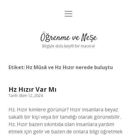
menüyü
Anasayfa
aç
Gizlilik Politikası
Öğrenme ve Neşe
Yasal Uyarı
Bilgiyle dolu keyifli bir macera!
Hakkımızda
Etiket:
Hz Mûsâ ve Hz Hızır nerede buluştu
Hz Hızır Var Mı
Tarih: Ekim 12, 2024
Hz. Hızır kimlere görünür? Hızır insanlara beyaz
sakallı bir kişi veya bir tanıdığı olarak görünebilir.
Hz. Hızır bazen sıkıntıda olan insanlara yardım
etmek için gelir ve bazen de onlara bilgi öğretmek