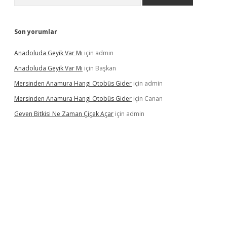
Son yorumlar
Anadoluda Geyik Var Mı
için
admin
Anadoluda Geyik Var Mı
için
Başkan
Mersinden Anamura Hangi Otobüs Gider
için
admin
Mersinden Anamura Hangi Otobüs Gider
için
Canan
Geven Bitkisi Ne Zaman Çiçek Açar
için
admin
üncel giriş